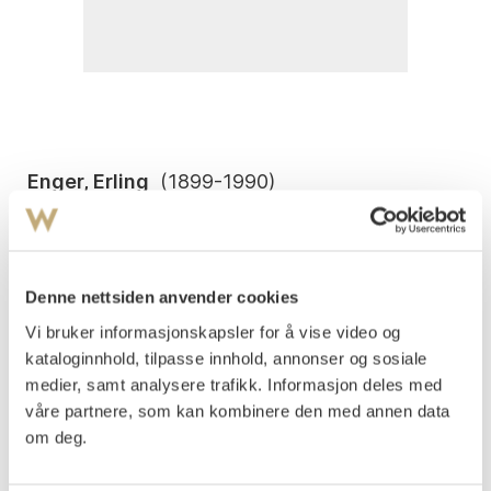
Enger, Erling
(
1899-1990
)
Landskap med telefonstolper 1945
Olje på lerret
53x59
Signert og datert nede t.h.: Erling Enger 45
Denne nettsiden anvender cookies
Vi bruker informasjonskapsler for å vise video og
Vurdering
kataloginnhold, tilpasse innhold, annonser og sosiale
NOK 20 000–30 000
medier, samt analysere trafikk. Informasjon deles med
våre partnere, som kan kombinere den med annen data
om deg.
Auksjonert
torsdag 14. desember 2006 kl 17:00
Usolgt