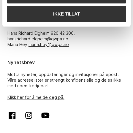
Åpningstider
IKKE TILLAT
Mandag – fredag kl. 10-17, kun etter avtale med:
Hans Richard Elgheim 920 42 306,
hansrichard.elgheim@gwpa.no
Maria Høy
maria.hoy@gwpa.no
Nyhetsbrev
Motta nyheter, oppdateringer og invitasjoner på epost.
Våre adresselister er strengt konfidensielle og deles ikke
med noen tredjepart.
Klikk her for å melde deg på.