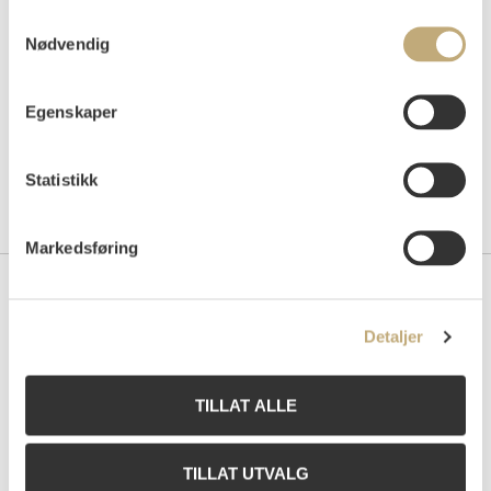
Samtykkevalg
Nødvendig
Egenskaper
Statistikk
Markedsføring
Kontakt oss
Detaljer
Grev Wedels Plass Auksjoner AS
Bankplassen 1A
0151 Oslo
TILLAT ALLE
Telefon: 22 86 21 86
E-post:
post@gwpa.no
TILLAT UTVALG