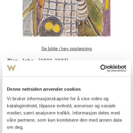
Se bilde i høy oppløsning
Rian, Johs.
(
1891-1981
)
Fra Positano 1951
Olje på plate
38x46
Denne nettsiden anvender cookies
Signert, stedsbestemt og datert nede t.v.: J. Rian
Positano 1951
Vi bruker informasjonskapsler for å vise video og
kataloginnhold, tilpasse innhold, annonser og sosiale
Vurdering
medier, samt analysere trafikk. Informasjon deles med
NOK 40 000–60 000
våre partnere, som kan kombinere den med annen data
om deg.