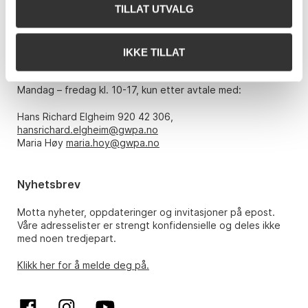
Telefon: 22 86 21 86
TILLAT UTVALG
E-post:
post@gwpa.no
IKKE TILLAT
Åpningstider
Mandag – fredag kl. 10-17, kun etter avtale med:
Hans Richard Elgheim 920 42 306,
hansrichard.elgheim@gwpa.no
Maria Høy
maria.hoy@gwpa.no
Nyhetsbrev
Motta nyheter, oppdateringer og invitasjoner på epost.
Våre adresselister er strengt konfidensielle og deles ikke
med noen tredjepart.
Klikk her for å melde deg på.