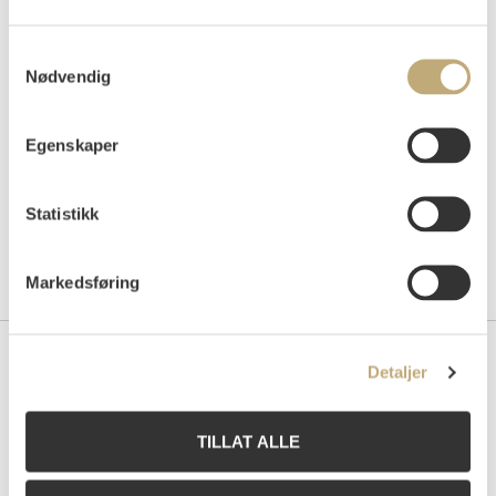
Auksjonert
mandag 30. november 2009 kl 18:00
Samtykkevalg
Tilslag
NOK
34 000
Nødvendig
Egenskaper
Statistikk
Markedsføring
Detaljer
Kontakt oss
Grev Wedels Plass Auksjoner AS
TILLAT ALLE
Bankplassen 1A
0151 Oslo