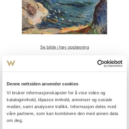
Se bilde i høy oppløsning
Deberitz, Per
(
1880-1945
)
Kystlandskap, solgangsbris 1929
Olje på mahognyplate
37x46
Denne nettsiden anvender cookies
Signert og datert nede t.v.: P. Deberitz. 29.
Vi bruker informasjonskapsler for å vise video og
kataloginnhold, tilpasse innhold, annonser og sosiale
Vurdering
NOK 8 000–10 000
medier, samt analysere trafikk. Informasjon deles med
våre partnere, som kan kombinere den med annen data
om deg.