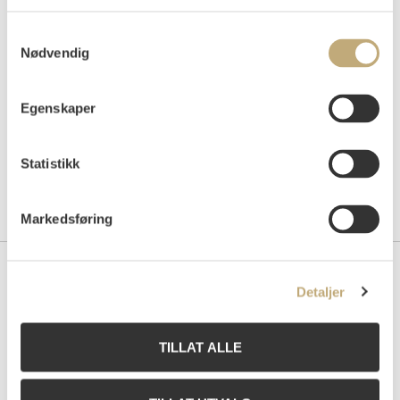
Auksjonert
mandag 7. desember 2009 kl 18:00
Tilslag
NOK
8 000
Samtykkevalg
Nødvendig
Egenskaper
Statistikk
Markedsføring
Kontakt oss
Detaljer
Grev Wedels Plass Auksjoner AS
Bankplassen 1A
TILLAT ALLE
0151 Oslo
Telefon: 22 86 21 86