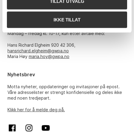
TILLAT UTVALG
E-post:
post@gwpa.no
IKKE TILLAT
Åpningstider
Mandag – fredag kl. 10-17, kun etter avtale med:
Hans Richard Elgheim 920 42 306,
hansrichard.elgheim@gwpa.no
Maria Høy
maria.hoy@gwpa.no
Nyhetsbrev
Motta nyheter, oppdateringer og invitasjoner på epost.
Våre adresselister er strengt konfidensielle og deles ikke
med noen tredjepart.
Klikk her for å melde deg på.