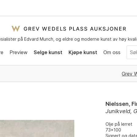
sialister på Edvard Munch, og eldre og moderne kunst av høy kvali
re
Preview
Selge kunst
Kjøpe kunst
Om oss
Grev W
Nielssen, F
Junikveld, 
Olje på lerret
73x100
Signert og date