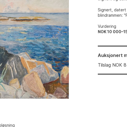
Signert, dater
blindrammen: "F
Vurdering
NOK 10 000–1
Auksjonert
m
Tilslag
NOK
8
pløsning