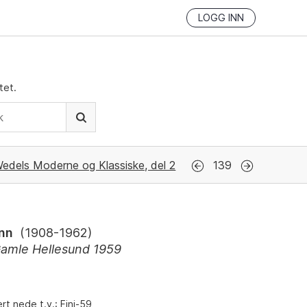
LOGG INN
tet.
edels Moderne og Klassiske, del 2
139
inn
(
1908-1962
)
Gamle Hellesund 1959
rt nede t.v.: Fini-59