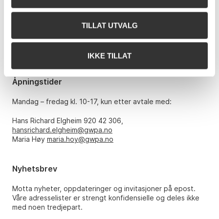
Grev Wedels Plass Auksjoner AS
Bankplassen 1A
0151 Oslo
TILLAT UTVALG
Telefon: 22 86 21 86
E-post:
post@gwpa.no
IKKE TILLAT
Åpningstider
Mandag – fredag kl. 10-17, kun etter avtale med:
Hans Richard Elgheim 920 42 306,
hansrichard.elgheim@gwpa.no
Maria Høy
maria.hoy@gwpa.no
Nyhetsbrev
Motta nyheter, oppdateringer og invitasjoner på epost.
Våre adresselister er strengt konfidensielle og deles ikke
med noen tredjepart.