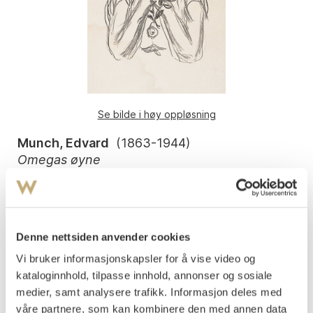
Se bilde i høy oppløsning
Munch, Edvard
(
1863-1944
)
Omegas øyne
Litografi trykket i svart på middels tykt
Arket: 329x249 mm Motivet: 230x183 mm
gulhvitt papir
Usignert
Denne nettsiden anvender cookies
Alfa og Omega-serien.
Vi bruker informasjonskapsler for å vise video og
1908-09
kataloginnhold, tilpasse innhold, annonser og sosiale
Sch. nr. 319 . Woll nr. 349.
medier, samt analysere trafikk. Informasjon deles med
våre partnere, som kan kombinere den med annen data
Vurdering