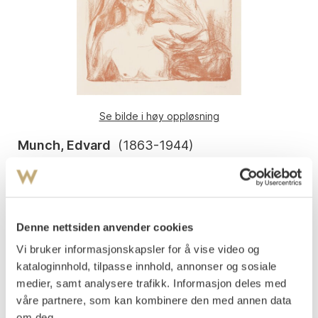
Se bilde i høy oppløsning
Munch, Edvard
(
1863-1944
)
To mennesker
Litografi trykket i rødbrunt på middels tykt beige
Arket: 816-818x693 mm Motivet: 635x595 mm
papir Signert med blyant nede t.h.: Edv Munch
Denne nettsiden anvender cookies
1920
Vi bruker informasjonskapsler for å vise video og
Woll 659.
kataloginnhold, tilpasse innhold, annonser og sosiale
medier, samt analysere trafikk. Informasjon deles med
Vurdering
våre partnere, som kan kombinere den med annen data
NOK 300 000–400 000
om deg.