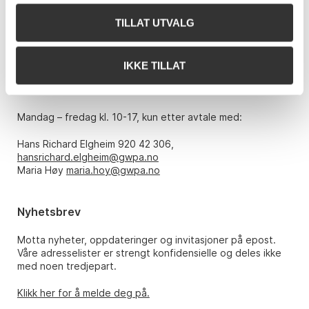
0151 Oslo
TILLAT UTVALG
Telefon: 22 86 21 86
E-post:
post@gwpa.no
IKKE TILLAT
Åpningstider
Mandag – fredag kl. 10-17, kun etter avtale med:
Hans Richard Elgheim 920 42 306,
hansrichard.elgheim@gwpa.no
Maria Høy
maria.hoy@gwpa.no
Nyhetsbrev
Motta nyheter, oppdateringer og invitasjoner på epost.
Våre adresselister er strengt konfidensielle og deles ikke
med noen tredjepart.
Klikk her for å melde deg på.