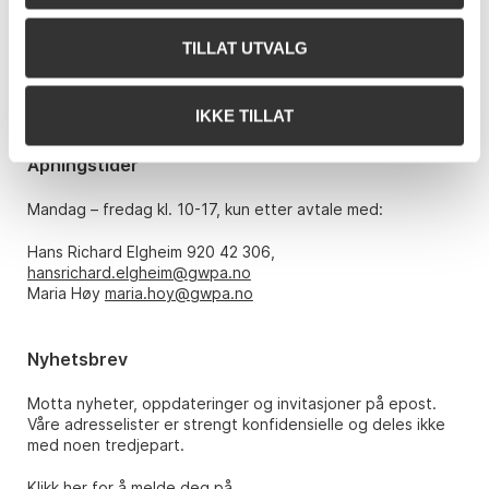
Bankplassen 1A
0151 Oslo
TILLAT UTVALG
Telefon: 22 86 21 86
E-post:
post@gwpa.no
IKKE TILLAT
Åpningstider
Mandag – fredag kl. 10-17, kun etter avtale med:
Hans Richard Elgheim 920 42 306,
hansrichard.elgheim@gwpa.no
Maria Høy
maria.hoy@gwpa.no
Nyhetsbrev
Motta nyheter, oppdateringer og invitasjoner på epost.
Våre adresselister er strengt konfidensielle og deles ikke
med noen tredjepart.
Klikk her for å melde deg på.