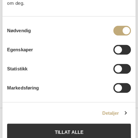
om deg.
Samtykkevalg
Auksjonert
mandag 30. november 2015 kl 19:00
Nødvendig
Tilslag
NOK
30 000
Egenskaper
Statistikk
Markedsføring
Detaljer
Kontakt oss
TILLAT ALLE
Grev Wedels Plass Auksjoner AS