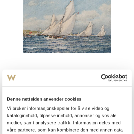
Se bilde i høy oppløsning
Gude, Hans Fredrik
(
1825-1903
)
Regatta 1892
Denne nettsiden anvender cookies
Akvarell på papir, oppklebet på plate
Vi bruker informasjonskapsler for å vise video og
20x27
kataloginnhold, tilpasse innhold, annonser og sosiale
Signert og datert nede t.v.: HF Gude 1892
medier, samt analysere trafikk. Informasjon deles med
Vurdering
våre partnere, som kan kombinere den med annen data
NOK 30 000–40 000