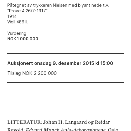
Påtegnet av trykkeren Nielsen med blyant nede t.v.:
"Pröve 4 26/7-1917".
1914
Woll 486 II.
Vurdering
NOK 1 000 000
Auksjonert
onsdag 9. desember 2015 kl 15:00
Tilslag
NOK
2 200 000
LITTERATUR: Johan H. Langaard og Reidar
Revold:
Edvard Munch Aula-dekorasjonene
, Oslo