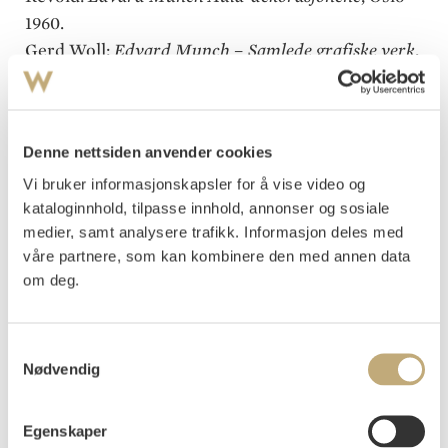
1960.
Gerd Woll:
Edvard Munch – Samlede grafiske verk
,
Oslo 2012, kat. nr. 486.
Historien
og
Alma Mater
er hovedmotiver i Aula-
dekorasjonene som Edvard Munch vant
Denne nettsiden anvender cookies
konkurransen om å utsmykke i 1909-10. Maleriene
Vi bruker informasjonskapsler for å vise video og
kom på plass i 1916,
Historien
henger på salens
kataloginnhold, tilpasse innhold, annonser og sosiale
medier, samt analysere trafikk. Informasjon deles med
vestvegg,
Alma Mater
på østveggen, de er 429x1135
våre partnere, som kan kombinere den med annen data
cm store.
om deg.
Edvard Munch hadde tidlig ideen om å vise
«Historien» som et veldig eiketre med en gammel,
Samtykkevalg
vis mann sittende under. Modellen for den gamle
Nødvendig
mannen var Børre Eriksen (1829-?), en sjømann og
verftsarbeider herdet av slit gjennom mange år,
Egenskaper
som Munch traff da han bodde på Skrubben i