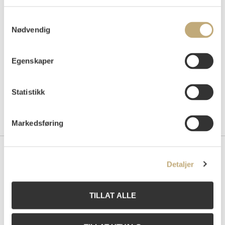
Auksjonert
mandag 6. juni 2016 kl 20:00
Tilslag
NOK
20 000
Samtykkevalg
Nødvendig
Egenskaper
Statistikk
Markedsføring
Kontakt oss
Detaljer
Grev Wedels Plass Auksjoner AS
Bankplassen 1A
TILLAT ALLE
0151 Oslo
Telefon: 22 86 21 86