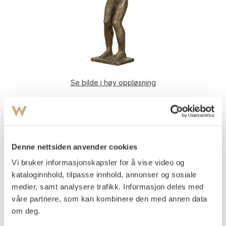
Se bilde i høy oppløsning
Durban, Arne
(
1912-1993
)
Ung pike
Messing
H: 31 cm
Denne nettsiden anvender cookies
Signert på plinten: Durban
Vi bruker informasjonskapsler for å vise video og
kataloginnhold, tilpasse innhold, annonser og sosiale
Vurdering
NOK 30 000–40 000
medier, samt analysere trafikk. Informasjon deles med
våre partnere, som kan kombinere den med annen data
om deg.