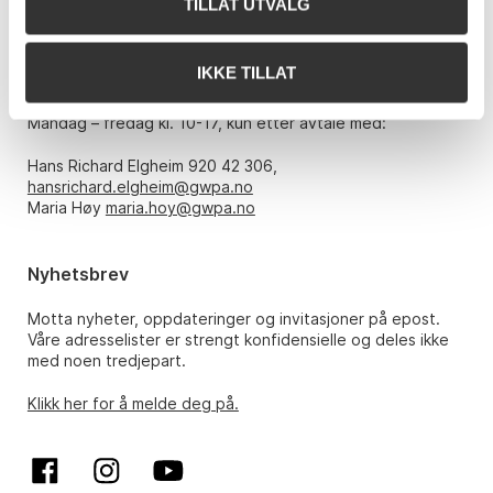
TILLAT UTVALG
E-post:
post@gwpa.no
IKKE TILLAT
Åpningstider
Mandag – fredag kl. 10-17, kun etter avtale med:
Hans Richard Elgheim 920 42 306,
hansrichard.elgheim@gwpa.no
Maria Høy
maria.hoy@gwpa.no
Nyhetsbrev
Motta nyheter, oppdateringer og invitasjoner på epost.
Våre adresselister er strengt konfidensielle og deles ikke
med noen tredjepart.
Klikk her for å melde deg på.