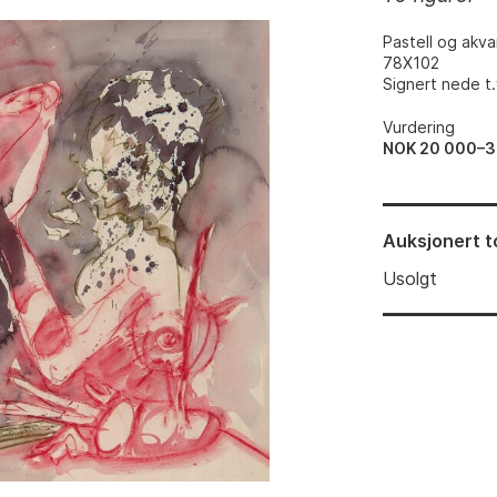
Pastell og akvar
78X102
Signert nede t.
Vurdering
NOK 20 000–3
Auksjonert
t
Usolgt