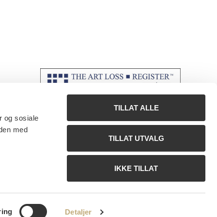
TILLAT ALLE
r og sosiale
 den med
TILLAT UTVALG
IKKE TILLAT
ring
Detaljer