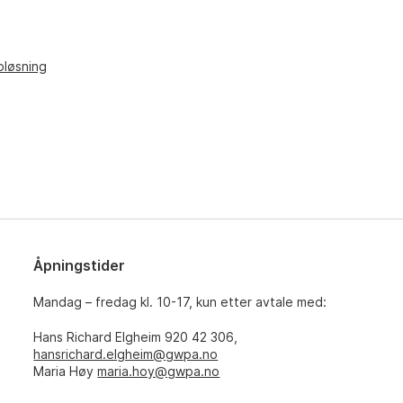
pløsning
Åpningstider
Mandag – fredag kl. 10-17, kun etter avtale med:
Hans Richard Elgheim 920 42 306,
hansrichard.elgheim@gwpa.no
Maria Høy
maria.hoy@gwpa.no