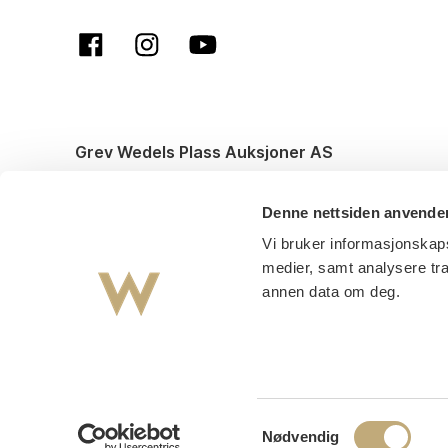
Grev Wedels Plass Auksjoner AS
© All rights reserved. Design and code by
Anyone
Denne nettsiden anvende
Vi bruker informasjonskaps
medier, samt analysere tr
annen data om deg.
Samtykkevalg
Nødvendig