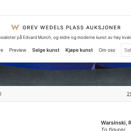
sialister på Edvard Munch, og eldre og moderne kunst av høy kvali
re
Preview
Selge kunst
Kjøpe kunst
Om oss
0
2
Warsinski, 
To figurer