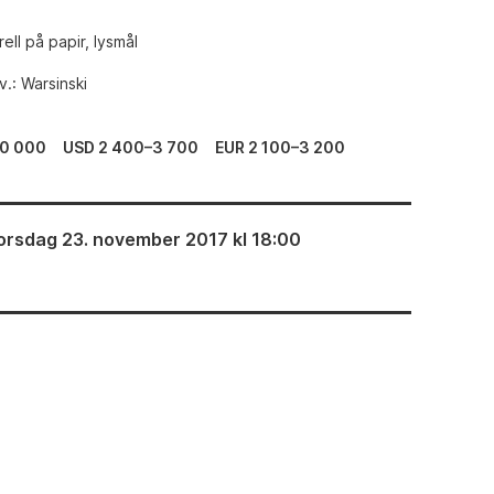
ell på papir, lysmål
v.: Warsinski
0 000
USD 2 400–3 700
EUR 2 100–3 200
orsdag 23. november 2017 kl 18:00