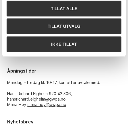
TILLAT ALLE
Kontakt oss
Grev Wedels Plass Auksjoner AS
TILLAT UTVALG
Bankplassen 1A
0151 Oslo
IKKE TILLAT
Telefon: 22 86 21 86
E-post:
post@gwpa.no
Åpningstider
Mandag – fredag kl. 10-17, kun etter avtale med:
Hans Richard Elgheim 920 42 306,
hansrichard.elgheim@gwpa.no
Maria Høy
maria.hoy@gwpa.no
Nyhetsbrev