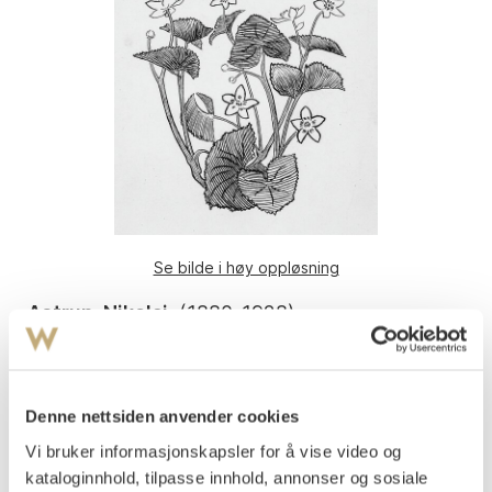
Se bilde i høy oppløsning
Astrup, Nikolai
(
1880-1928
)
Blåveis Slutnings-vignett
Penn på tynt gulhvitt papir
13,3x12,4
Denne nettsiden anvender cookies
Usignert
Vi bruker informasjonskapsler for å vise video og
Påtegnet med penn på verso: "Kari" og "Væve".
kataloginnhold, tilpasse innhold, annonser og sosiale