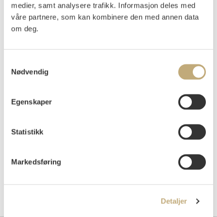
medier, samt analysere trafikk. Informasjon deles med
PROVENIENS
:
våre partnere, som kan kombinere den med annen data
Kunstnerens familie.
om deg.
Vurdering
NOK 3 000–4 000
USD 400–500
EUR 300–400
Samtykkevalg
Nødvendig
Auksjonert
mandag 11. juni 2018 kl 18:00
Egenskaper
Tilslag
NOK
5 000
Statistikk
Markedsføring
Detaljer