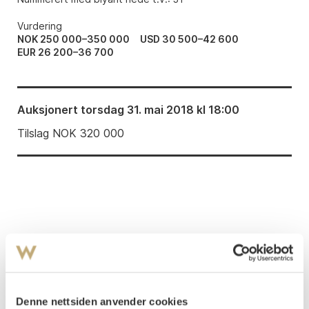
Vurdering
NOK 250 000–350 000
USD 30 500–42 600
EUR 26 200–36 700
Auksjonert
torsdag 31. mai 2018 kl 18:00
Tilslag
NOK
320 000
LITTERATUR: Øivind Storm Bjerke: ”Grafikk”,
utstillingskatalog Harald Sohlberg Maleri og grafikk
Galleri K 1986
.
Denne nettsiden anvender cookies