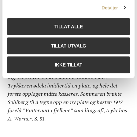
den største versjonen av maleriet fullført. Det
Detaljer
befinner seg i Nasjonalmuseet, Nasjonalgalleriet.
Det ble gitt i gave fra J. B. Stang til galleriet i 1918.
TILLAT ALLE
Det tok tre år før litografiet forelå fra Sohlberg
TILLAT UTVALG
begynte arbeidet med å overføre motivet som han
hadde utført i stort format i olje til litografisk sten.
IKKE TILLAT
I mai 1917 presenteres litografiet i Oslo-pressen, og
utgivelsen var tenkt å komme umiddelbart.
Trykkeren ødela imidlertid en plate, og hele det
første opplaget måtte kasseres. Sommeren brukte
Sohlberg til å tegne opp en ny plate og høsten 1917
forelå ”Vinternatt i fjellene” som litografi, trykt hos
A. Wørner.
S. 51.