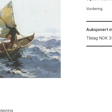
Vurdering
Auksjonert
m
Tilslag
NOK
3
pløsning