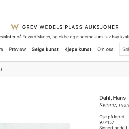
sialister på Edvard Munch, og eldre og moderne kunst av høy kvali
re
Preview
Selge kunst
Kjøpe kunst
Om oss
0
Dahl, Hans
Kvinne, man
Olje på lerret
97x157
Signert nede t.