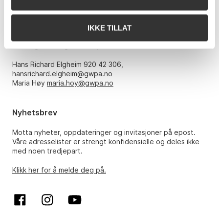
Åpningstider
IKKE TILLAT
Mandag – fredag kl. 10-17, kun etter avtale med:
Hans Richard Elgheim 920 42 306,
hansrichard.elgheim@gwpa.no
Maria Høy
maria.hoy@gwpa.no
Nyhetsbrev
Motta nyheter, oppdateringer og invitasjoner på epost.
Våre adresselister er strengt konfidensielle og deles ikke
med noen tredjepart.
Klikk her for å melde deg på.