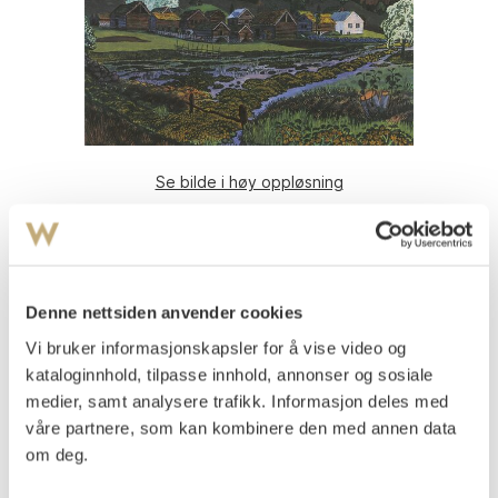
Se bilde i høy oppløsning
Astrup, Nikolai
(
1880-1928
)
Soleienatt
Fargetresnitt med håndkolorering
Denne nettsiden anvender cookies
Lysmål: 40x46
Signert nede t.v.: N Astrup
Vi bruker informasjonskapsler for å vise video og
kataloginnhold, tilpasse innhold, annonser og sosiale
Vurdering
medier, samt analysere trafikk. Informasjon deles med
våre partnere, som kan kombinere den med annen data
om deg.
Auksjonert
tirsdag 21. november 1995 kl 18:00