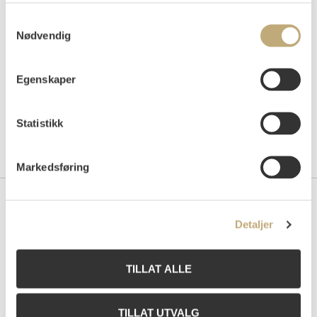
Tilslag
NOK
440 000
Samtykkevalg
Nødvendig
Egenskaper
Statistikk
Markedsføring
Kontakt oss
Detaljer
Grev Wedels Plass Auksjoner AS
Bankplassen 1A
TILLAT ALLE
0151 Oslo
Telefon: 22 86 21 86
E-post:
post@gwpa.no
TILLAT UTVALG