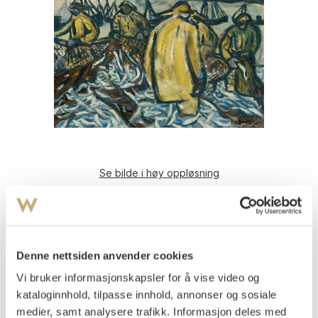
Se bilde i høy oppløsning
Strømme, Olav
(
1909-1978
)
Fiskere
Olje på plate
Denne nettsiden anvender cookies
50x70
Signert og datert nede t.h.: Olav Strømme -41.
Vi bruker informasjonskapsler for å vise video og
kataloginnhold, tilpasse innhold, annonser og sosiale
Platen bemalt på baksiden med kvinne, hest og vogn.
medier, samt analysere trafikk. Informasjon deles med