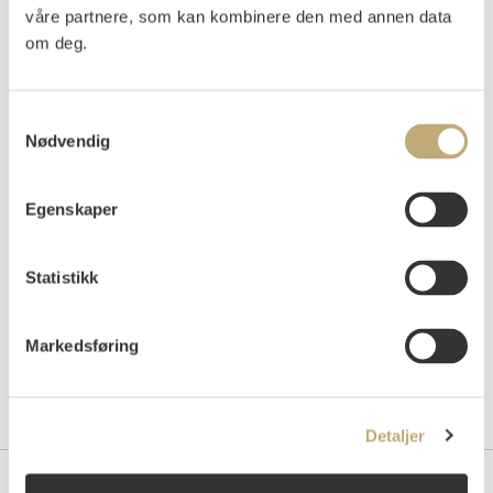
våre partnere, som kan kombinere den med annen data
Vurdering
NOK 50 000–70 000
USD 6 300–8 800
om deg.
EUR 5 600–7 800
Samtykkevalg
Nødvendig
Auksjonert
tirsdag 28. mai 2019 kl 18:00
Tilslag
NOK
30 000
Egenskaper
Statistikk
Markedsføring
Detaljer