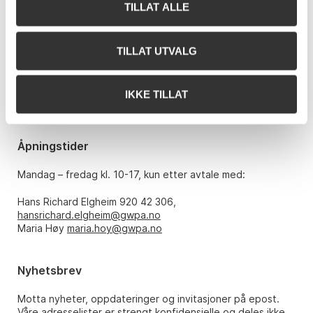
TILLAT ALLE
Kontakt oss
Grev Wedels Plass Auksjoner AS
Bankplassen 1A
TILLAT UTVALG
0151 Oslo
Telefon: 22 86 21 86
IKKE TILLAT
E-post:
post@gwpa.no
Åpningstider
Mandag – fredag kl. 10-17, kun etter avtale med:
Hans Richard Elgheim 920 42 306,
hansrichard.elgheim@gwpa.no
Maria Høy
maria.hoy@gwpa.no
Nyhetsbrev
Motta nyheter, oppdateringer og invitasjoner på epost.
Våre adresselister er strengt konfidensielle og deles ikke