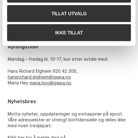
Bankplassen 1A
0151 Oslo
TILLAT UTVALG
Telefon: 22 86 21 86
E-post:
post@gwpa.no
IKKE TILLAT
Åpningstider
Mandag – fredag kl. 10-17, kun etter avtale med:
Hans Richard Elgheim 920 42 306,
hansrichard.elgheim@gwpa.no
Maria Høy
maria.hoy@gwpa.no
Nyhetsbrev
Motta nyheter, oppdateringer og invitasjoner på epost.
Våre adresselister er strengt konfidensielle og deles ikke
med noen tredjepart.
Klikk her for å melde deg på.