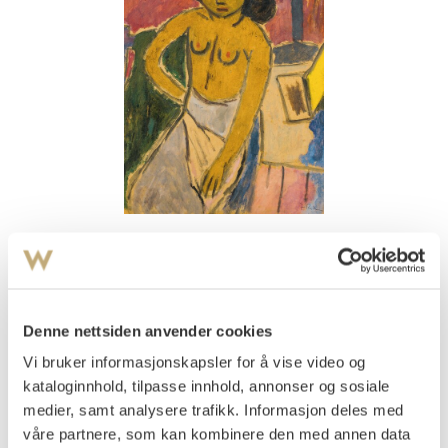
Se bilde i høy oppløsning
Rian, Johs.
(
1891-1981
)
Kvinne i interiør, halvakt
Denne nettsiden anvender cookies
Olje på plate
Vi bruker informasjonskapsler for å vise video og
49x38
kataloginnhold, tilpasse innhold, annonser og sosiale
Signert nede t.h.: J Rian
medier, samt analysere trafikk. Informasjon deles med
Vurdering
våre partnere, som kan kombinere den med annen data
NOK 60 000–80 000