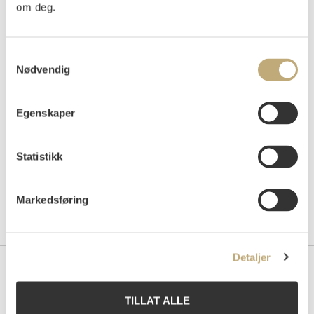
om deg.
Samtykkevalg
Auksjonert
onsdag 25. november 2020 kl 18:30
Nødvendig
Tilslag
NOK
50 000
Egenskaper
Statistikk
Markedsføring
Detaljer
Kontakt oss
TILLAT ALLE
Grev Wedels Plass Auksjoner AS