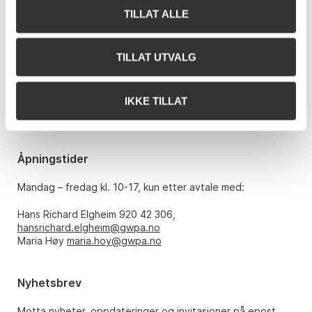
TILLAT ALLE
Kontakt oss
Grev Wedels Plass Auksjoner AS
TILLAT UTVALG
Bankplassen 1A
0151 Oslo
IKKE TILLAT
Telefon: 22 86 21 86
E-post:
post@gwpa.no
Åpningstider
Mandag – fredag kl. 10-17, kun etter avtale med:
Hans Richard Elgheim 920 42 306,
hansrichard.elgheim@gwpa.no
Maria Høy
maria.hoy@gwpa.no
Nyhetsbrev
Motta nyheter, oppdateringer og invitasjoner på epost.