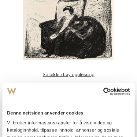
Se bilde i høy oppløsning
Munch, Edvard
(
1863-1944
)
Gjengangere: Osvald
Litografi trykket i svart på middels tynt gulhvitt papir
Denne nettsiden anvender cookies
Arket: 458x615 mm Motivet: 405x517 mm
Usignert
Vi bruker informasjonskapsler for å vise video og
kataloginnhold, tilpasse innhold, annonser og sosiale
1920
Woll 651.