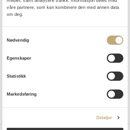
medier, samt analysere trafikk. Informasjon deles med
våre partnere, som kan kombinere den med annen data
Vurdering
om deg.
NOK 60 000–80 000
USD 6 500–8 700
EUR 5 500–7 400
Samtykkevalg
Nødvendig
Auksjonert
onsdag 25. november 2020 kl 18:00
Tilslag
NOK
64 000
Egenskaper
Statistikk
Markedsføring
Detaljer