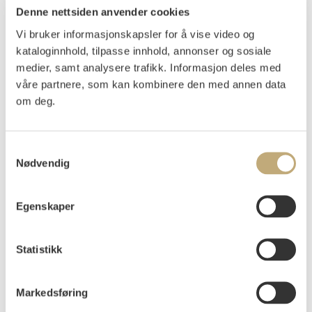
Denne nettsiden anvender cookies
Munch, Edvard
(
1863-1944
)
Vi bruker informasjonskapsler for å vise video og
Sjalusi IV
kataloginnhold, tilpasse innhold, annonser og sosiale
Litografi trykket i svart på middels tynt gulhvitt papir
medier, samt analysere trafikk. Informasjon deles med
Arket: 509-514x370 mm Motivet: 230x226 mm
våre partnere, som kan kombinere den med annen data
Sekundær signatur med blyant nede t.h.: Edv Munch
om deg.
1930
Woll 710.
Samtykkevalg
Vurdering
Nødvendig
NOK 150 000–200 000
USD 16 400–21 800
EUR 13 800–18 500
Egenskaper
Auksjonert
onsdag 25. november 2020 kl 18:00
Statistikk
Usolgt
Markedsføring