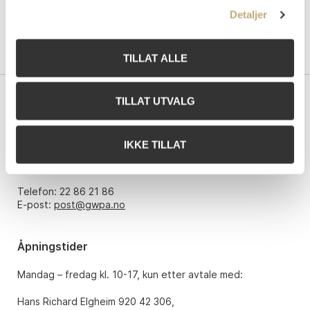
Detaljer
TILLAT ALLE
TILLAT UTVALG
Kontakt oss
Grev Wedels Plass Auksjoner AS
IKKE TILLAT
Bankplassen 1A
0151 Oslo
Telefon: 22 86 21 86
E-post:
post@gwpa.no
Åpningstider
Mandag – fredag kl. 10-17, kun etter avtale med:
Hans Richard Elgheim 920 42 306,