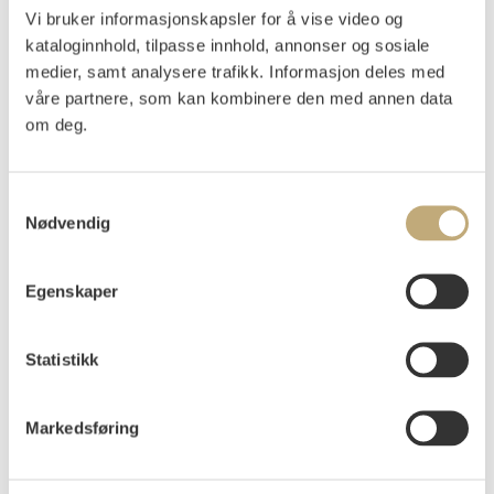
Vi bruker informasjonskapsler for å vise video og
Deberitz, Per
(
1880-1945
)
kataloginnhold, tilpasse innhold, annonser og sosiale
Portrett av Wilhelm Wetlesen 1917
medier, samt analysere trafikk. Informasjon deles med
våre partnere, som kan kombinere den med annen data
Olje på lerret
om deg.
66x58
Signert og datert nede t.v.: P D 17
Samtykkevalg
Vurdering
Nødvendig
NOK 10 000–15 000
Egenskaper
Auksjonert
torsdag 10. desember 2020 kl 18:00
Tilslag
NOK
7 000
Statistikk
Markedsføring