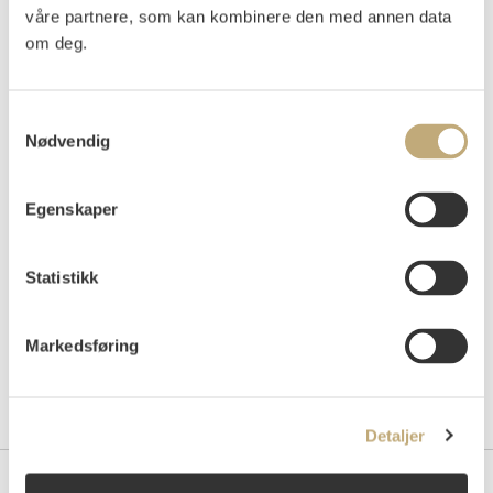
våre partnere, som kan kombinere den med annen data
Vurdering
NOK 400 000–600 000
USD 48 100–72 200
om deg.
EUR 39 200–58 800
Samtykkevalg
Nødvendig
Auksjonert
torsdag 27. mai 2021 kl 18:00
Tilslag
NOK
300 000
Egenskaper
Statistikk
Markedsføring
Detaljer