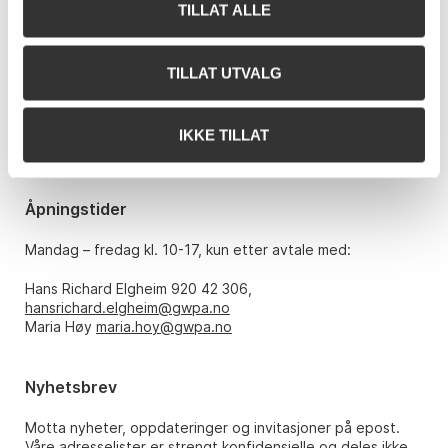
TILLAT ALLE
Kontakt oss
Grev Wedels Plass Auksjoner AS
Bankplassen 1A
TILLAT UTVALG
0151 Oslo
Telefon: 22 86 21 86
IKKE TILLAT
E-post:
post@gwpa.no
Åpningstider
Mandag – fredag kl. 10-17, kun etter avtale med:
Hans Richard Elgheim 920 42 306,
hansrichard.elgheim@gwpa.no
Maria Høy
maria.hoy@gwpa.no
Nyhetsbrev
Motta nyheter, oppdateringer og invitasjoner på epost.
Våre adresselister er strengt konfidensielle og deles ikke