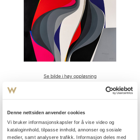
Se bilde i høy oppløsning
Gundersen, Gunnar S.
(
1921-1983
)
Komposisjon
Olje på lerret
Denne nettsiden anvender cookies
120x153
Signert nede t.h.: Gunnar S.
Vi bruker informasjonskapsler for å vise video og
kataloginnhold, tilpasse innhold, annonser og sosiale
Påtegnet nede t.h.: Utsmykningsutkast.
medier, samt analysere trafikk. Informasjon deles med