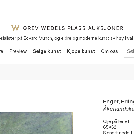
sialister på Edvard Munch, og eldre og moderne kunst av høy kvali
re
Preview
Selge kunst
Kjøpe kunst
Om oss
Enger, Erlin
Åkerlandsk
Olje på lerret
65x82
Signert nede t.