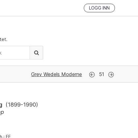
LOGG INN
tet.
Grev Wedels Moderne
51
g
(
1899-1990
)
ap
h.: EE