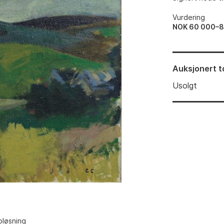
Vurdering
NOK 60 000–
Auksjonert
t
Usolgt
pløsning