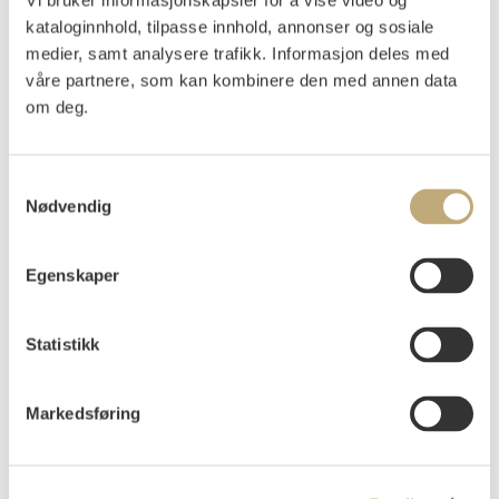
Vi bruker informasjonskapsler for å vise video og
Uchermann, Karl
(
1855-1940
)
kataloginnhold, tilpasse innhold, annonser og sosiale
Pointer i stand
medier, samt analysere trafikk. Informasjon deles med
våre partnere, som kan kombinere den med annen data
Olje på lerret
75x101
om deg.
Signert nede t.v.: Karl Uchermann
Vurdering
Samtykkevalg
NOK 20 000–30 000
Nødvendig
Egenskaper
Auksjonert
tirsdag 1. juni 2021 kl 10:00
Usolgt
Statistikk
Markedsføring