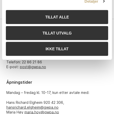
Detaljer
TILLAT ALLE
Kontakt oss
TILLAT UTVALG
Grev Wedels Plass Auksjoner AS
Bankplassen 1A
IKKE TILLAT
0151 Oslo
Telefon: 22 86 21 86
E-post:
post@gwpa.no
Åpningstider
Mandag – fredag kl. 10-17, kun etter avtale med:
Hans Richard Elgheim 920 42 306,
hansrichard.elgheim@gwpa.no
Maria Høy
maria.hoy@gwpa.no