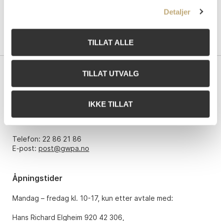
Detaljer
TILLAT ALLE
TILLAT UTVALG
Kontakt oss
Grev Wedels Plass Auksjoner AS
IKKE TILLAT
Bankplassen 1A
0151 Oslo
Telefon: 22 86 21 86
E-post:
post@gwpa.no
Åpningstider
Mandag – fredag kl. 10-17, kun etter avtale med:
Hans Richard Elgheim 920 42 306,