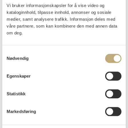
Sohlberg, Harald
(
1869-1935
)
Vi bruker informasjonskapsler for å vise video og
Fra Akershusvollen, aften
kataloginnhold, tilpasse innhold, annonser og sosiale
medier, samt analysere trafikk. Informasjon deles med
Radering
våre partnere, som kan kombinere den med annen data
Lysmål: 23x31,5, Motivet: 20,5x29
Signert i platen nede t.h.: Sohlberg
om deg.
Påtegnet i platen nede t.v.: NFFGK
Samtykkevalg
Vurdering
Nødvendig
NOK 20 000–30 000
Egenskaper
Auksjonert
fredag 19. november 2021 kl 10:00
Usolgt
Statistikk
Markedsføring