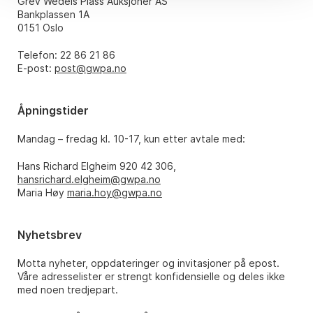
Grev Wedels Plass Auksjoner AS
Bankplassen 1A
0151 Oslo
Telefon: 22 86 21 86
E-post:
post@gwpa.no
Åpningstider
Mandag – fredag kl. 10-17, kun etter avtale med:
Hans Richard Elgheim 920 42 306,
hansrichard.elgheim@gwpa.no
Maria Høy
maria.hoy@gwpa.no
Nyhetsbrev
Motta nyheter, oppdateringer og invitasjoner på epost.
Våre adresselister er strengt konfidensielle og deles ikke
med noen tredjepart.