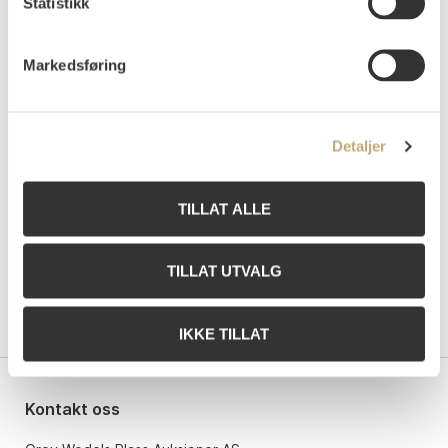
Statistikk
NOK 40 000–60 000
Markedsføring
Auksjonert
torsdag 2. juni 2022 kl 18:00
Tilslag
NOK
30 000
Detaljer
TILLAT ALLE
TILLAT UTVALG
IKKE TILLAT
Kontakt oss