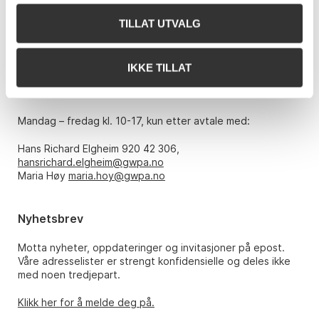
0151 Oslo
TILLAT UTVALG
Telefon: 22 86 21 86
E-post:
post@gwpa.no
IKKE TILLAT
Åpningstider
Mandag – fredag kl. 10-17, kun etter avtale med:
Hans Richard Elgheim 920 42 306,
hansrichard.elgheim@gwpa.no
Maria Høy
maria.hoy@gwpa.no
Nyhetsbrev
Motta nyheter, oppdateringer og invitasjoner på epost.
Våre adresselister er strengt konfidensielle og deles ikke
med noen tredjepart.
Klikk her for å melde deg på.