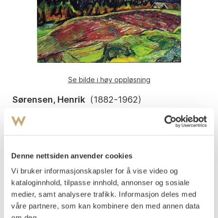
Se bilde i høy oppløsning
Sørensen, Henrik
(
1882-1962
)
Høst i Vinje 1937
Olje på lerret
62x72
Signert og datert nede t.v.: HS 37
Denne nettsiden anvender cookies
Påtegnet med tittel og signert på baksiden, på
Vi bruker informasjonskapsler for å vise video og
blindrammen.
kataloginnhold, tilpasse innhold, annonser og sosiale
medier, samt analysere trafikk. Informasjon deles med
Vurdering
våre partnere, som kan kombinere den med annen data
NOK 50 000–70 000
om deg.