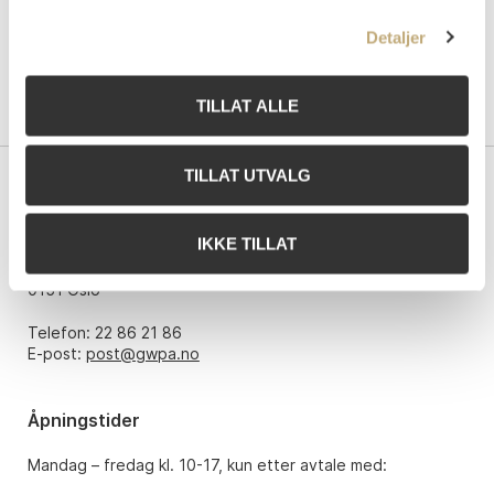
Detaljer
TILLAT ALLE
TILLAT UTVALG
Kontakt oss
IKKE TILLAT
Grev Wedels Plass Auksjoner AS
Bankplassen 1A
0151 Oslo
Telefon: 22 86 21 86
E-post:
post@gwpa.no
Åpningstider
Mandag – fredag kl. 10-17, kun etter avtale med: