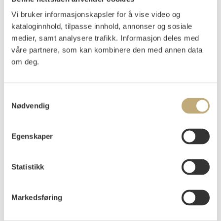
Calmeyer, Jacob Mathias
(
1802-1883
)
Vi bruker informasjonskapsler for å vise video og
Landskap med figurer ved fossefall 1834
kataloginnhold, tilpasse innhold, annonser og sosiale
Olje på lerret
medier, samt analysere trafikk. Informasjon deles med
38x52
våre partnere, som kan kombinere den med annen data
Signert og datert nede t.h.: J. M. Calmeyer 1834.
om deg.
Påtegnet på baksiden av lerretet: Jacob Mathias Calmeyer
Norsk landskabsmaler
Samtykkevalg
Vurdering
Nødvendig
NOK 6 000–8 000
USD 600–800
EUR 600–800
Egenskaper
Auksjonert
onsdag 14. desember 2022 kl 18:00
Statistikk
Usolgt
Markedsføring