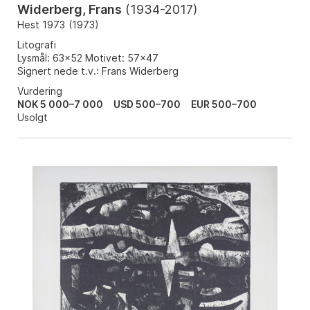
Widerberg, Frans
(
1934-2017
)
Hest 1973
(
1973
)
Litografi
Lysmål: 63x52 Motivet: 57x47
Signert nede t.v.: Frans Widerberg
Vurdering
NOK 5 000–7 000
USD 500–700
EUR 500–700
Usolgt