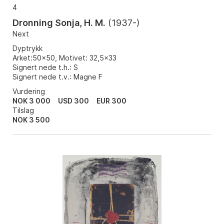
4
Dronning Sonja, H. M.
(
1937-
)
Next
Dyptrykk
Arket:50x50, Motivet: 32,5x33
Signert nede t.h.: S
Signert nede t.v.: Magne F
Vurdering
NOK 3 000
USD 300
EUR 300
Tilslag
NOK
3 500