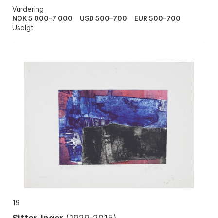
Vurdering
NOK 5 000–7 000
USD 500–700
EUR 500–700
Usolgt
19
Sitter, Inger
(
1929-2015
)