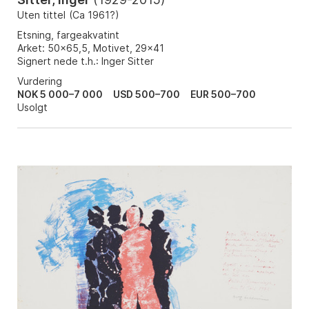
Uten tittel
(
Ca 1961?
)
Etsning, fargeakvatint
Arket: 50x65,5, Motivet, 29x41
Signert nede t.h.: Inger Sitter
Vurdering
NOK 5 000–7 000
USD 500–700
EUR 500–700
Usolgt