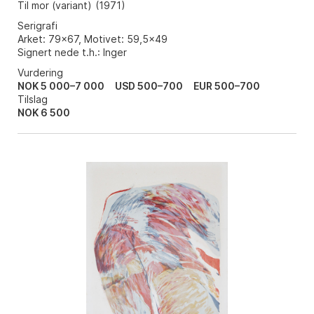
Til mor (variant)
(
1971
)
Serigrafi
Arket: 79x67, Motivet: 59,5x49
Signert nede t.h.: Inger
Vurdering
NOK 5 000–7 000
USD 500–700
EUR 500–700
Tilslag
NOK
6 500