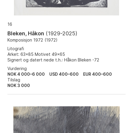
16
Bleken, Håkon
(
1929-2025
)
Komposisjon 1972
(
1972
)
Litografi
Arket: 63x85 Motivet 49x65
Signert og datert nede t.h.: Håkon Bleken -72
Vurdering
NOK 4 000–6 000
USD 400–600
EUR 400–600
Tilslag
NOK
3 000