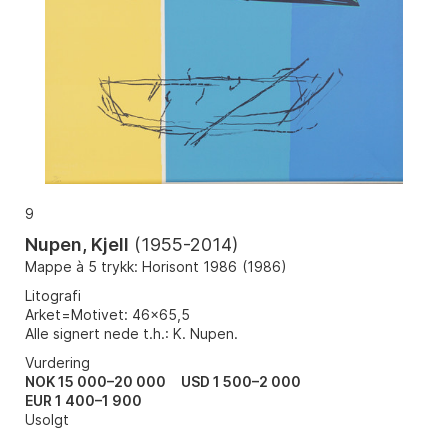
9
Nupen, Kjell
(
1955-2014
)
Mappe à 5 trykk: Horisont 1986
(
1986
)
Litografi
Arket=Motivet: 46x65,5
Alle signert nede t.h.: K. Nupen.
Vurdering
NOK 15 000–20 000
USD 1 500–2 000
EUR 1 400–1 900
Usolgt