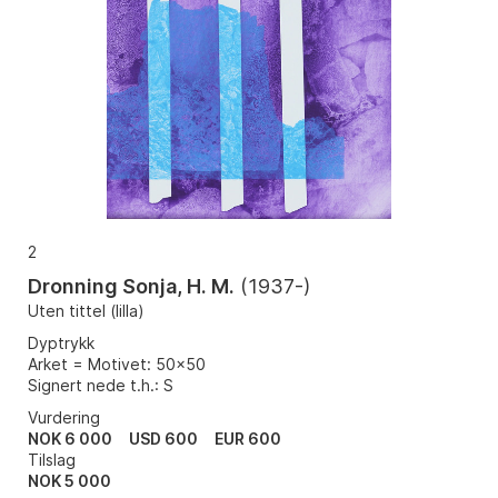
2
Dronning Sonja, H. M.
(
1937-
)
Uten tittel (lilla)
Dyptrykk
Arket = Motivet: 50x50
Signert nede t.h.: S
Vurdering
NOK 6 000
USD 600
EUR 600
Tilslag
NOK
5 000