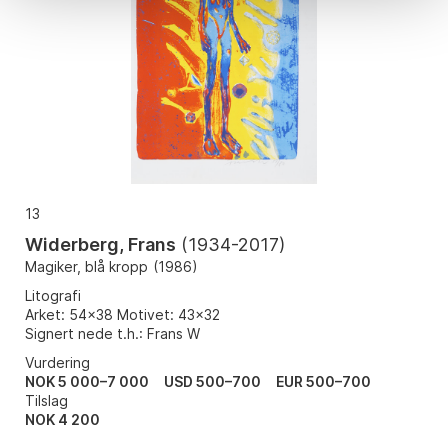
13
Widerberg, Frans
(
1934-2017
)
Magiker, blå kropp
(
1986
)
Litografi
Arket: 54x38 Motivet: 43x32
Signert nede t.h.: Frans W
Vurdering
NOK 5 000–7 000
USD 500–700
EUR 500–700
Tilslag
NOK
4 200