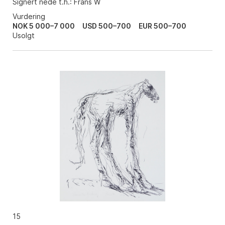
Signert nede t.h.: Frans W
Vurdering
NOK 5 000–7 000
USD 500–700
EUR 500–700
Usolgt
15