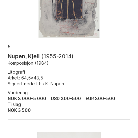
5
Nupen, Kjell
(
1955-2014
)
Komposisjon
(
1984
)
Litografi
Arket: 64,5x48,5
Signert nede t.h.: K. Nupen.
Vurdering
NOK 3 000–5 000
USD 300–500
EUR 300–500
Tilslag
NOK
3 500