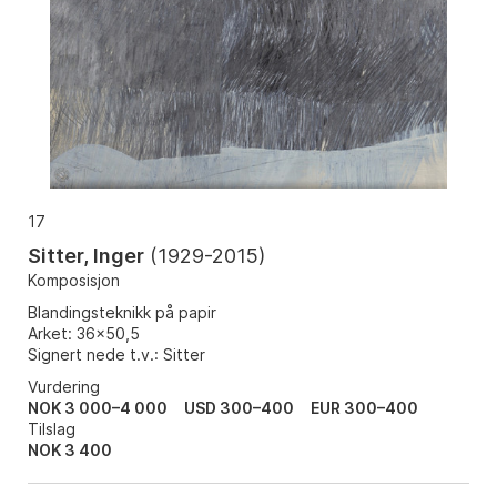
17
Sitter, Inger
(
1929-2015
)
Komposisjon
Blandingsteknikk på papir
Arket: 36x50,5
Signert nede t.v.: Sitter
Vurdering
NOK 3 000–4 000
USD 300–400
EUR 300–400
Tilslag
NOK
3 400