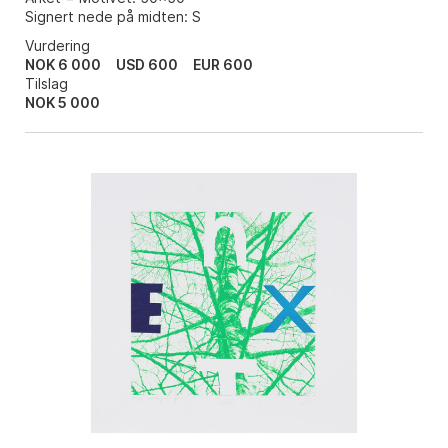
Signert nede på midten: S
Vurdering
NOK 6 000
USD 600
EUR 600
Tilslag
NOK
5 000