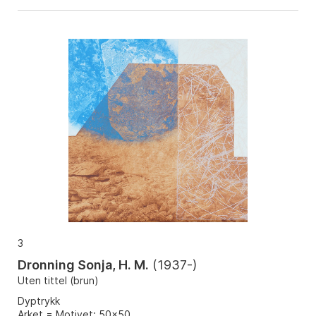
3
Dronning Sonja, H. M.
(
1937-
)
Uten tittel (brun)
Dyptrykk
Arket = Motivet: 50x50