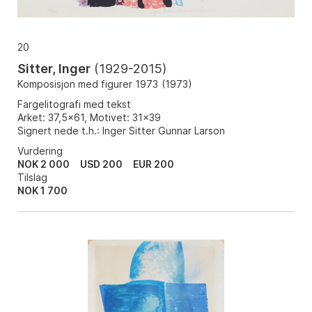
20
Sitter, Inger
(
1929-2015
)
Komposisjon med figurer 1973
(
1973
)
Fargelitografi med tekst
Arket: 37,5x61, Motivet: 31x39
Signert nede t.h.: Inger Sitter Gunnar Larson
Vurdering
NOK 2 000
USD 200
EUR 200
Tilslag
NOK
1 700