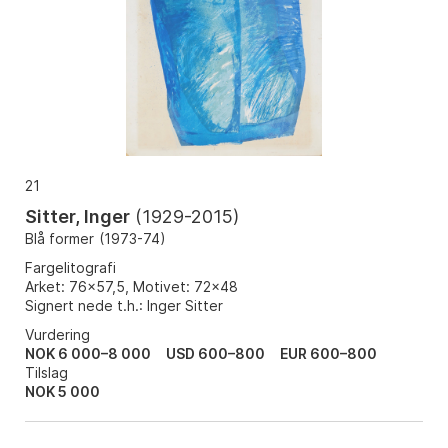
21
Sitter, Inger
(
1929-2015
)
Blå former
(
1973-74
)
Fargelitografi
Arket: 76x57,5, Motivet: 72x48
Signert nede t.h.: Inger Sitter
Vurdering
NOK 6 000–8 000
USD 600–800
EUR 600–800
Tilslag
NOK
5 000