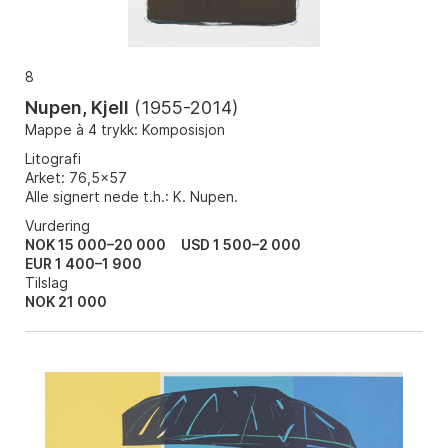
8
Nupen, Kjell
(
1955-2014
)
Mappe à 4 trykk: Komposisjon
Litografi
Arket: 76,5x57
Alle signert nede t.h.: K. Nupen.
Vurdering
NOK 15 000–20 000
USD 1 500–2 000
EUR 1 400–1 900
Tilslag
NOK
21 000