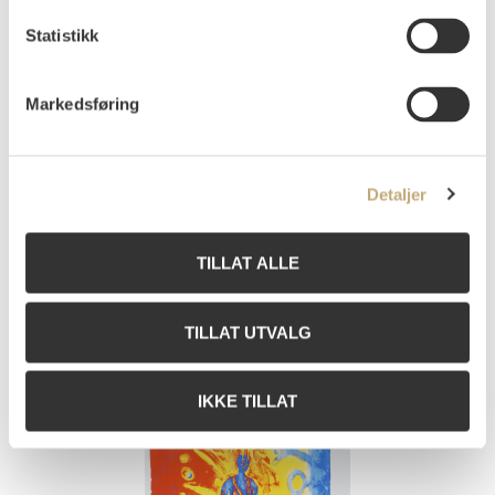
Statistikk
Markedsføring
12
Slettemark, Kjartan
(
1932-2008
)
Komposisjon
Detaljer
Blandingsteknikk/Collage
Lysmål: 79x56
Signert nede på midten: Kjartan Slettemark
TILLAT ALLE
Vurdering
NOK 40 000
USD 4 000
EUR 3 800
TILLAT UTVALG
Usolgt
IKKE TILLAT