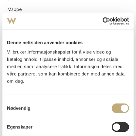
11
Mappe
Det høyeste høye
Blandingsteknikk
60x43
Vurdering
Denne nettsiden anvender cookies
NOK 15 000–20 000
USD 1 500–2 000
EUR 1 400–1 900
Vi bruker informasjonskapsler for å vise video og
Tilslag
kataloginnhold, tilpasse innhold, annonser og sosiale
NOK
12 000
medier, samt analysere trafikk. Informasjon deles med
våre partnere, som kan kombinere den med annen data
om deg.
Samtykkevalg
Nødvendig
Egenskaper