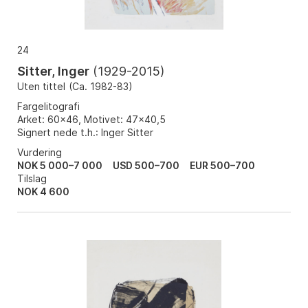
24
Sitter, Inger
(
1929-2015
)
Uten tittel
(
Ca. 1982-83
)
Fargelitografi
Arket: 60x46, Motivet: 47x40,5
Signert nede t.h.: Inger Sitter
Vurdering
NOK 5 000–7 000
USD 500–700
EUR 500–700
Tilslag
NOK
4 600