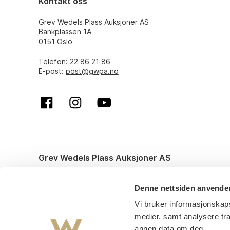
Kontakt oss
Grev Wedels Plass Auksjoner AS
Bankplassen 1A
0151 Oslo
Telefon: 22 86 21 86
E-post:
post@gwpa.no
Grev Wedels Plass Auksjoner AS
© All rights reserved. Design and code by
Anyone
Denne nettsiden anvende
Vi bruker informasjonskaps
medier, samt analysere tr
annen data om deg.