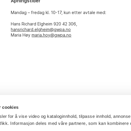
Åpningstider
Mandag – fredag kl. 10-17, kun etter avtale med:
Hans Richard Elgheim 920 42 306,
hansrichard.elgheim@gwpa.no
Maria Høy
maria.hoy@gwpa.no
r cookies
ler for å vise video og kataloginnhold, tilpasse innhold, annonse
afikk. Informasjon deles med våre partnere, som kan kombinere