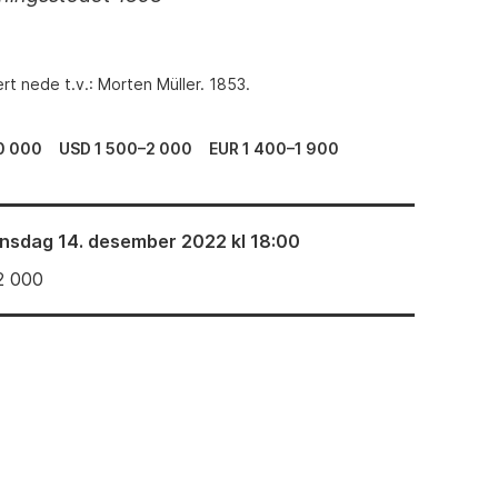
rt nede t.v.: Morten Müller. 1853.
0 000
USD 1 500–2 000
EUR 1 400–1 900
nsdag 14. desember 2022 kl 18:00
2 000