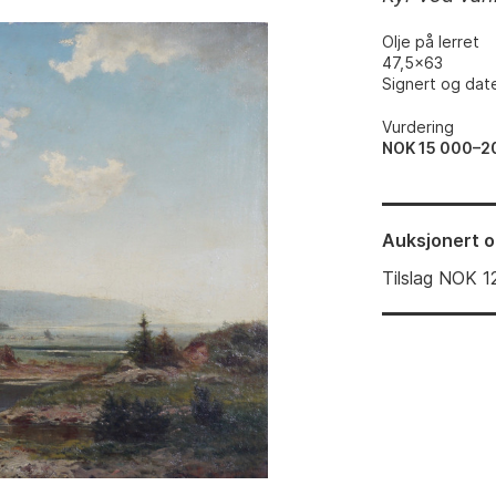
Olje på lerret
47,5x63
Signert og date
Vurdering
NOK 15 000–2
Auksjonert
o
Tilslag
NOK
1