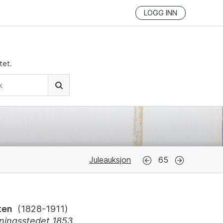
LOGG INN
tet.
Juleauksjon
65
ten
(
1828-1911
)
ningsstedet 1853