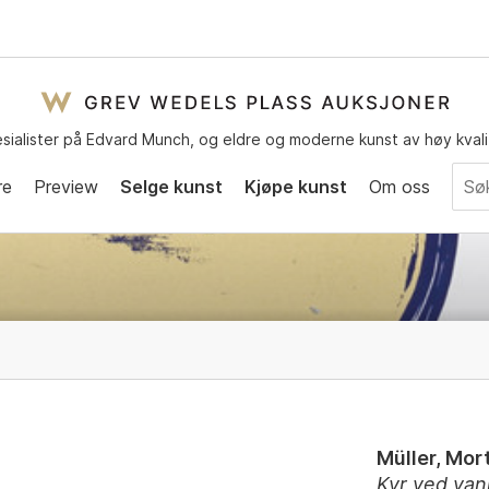
sialister på Edvard Munch, og eldre og moderne kunst av høy kvali
re
Preview
Selge kunst
Kjøpe kunst
Om oss
Müller, Mor
Kyr ved van