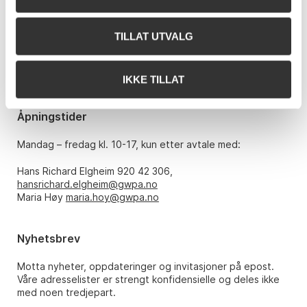
Grev Wedels Plass Auksjoner AS
Bankplassen 1A
0151 Oslo
TILLAT UTVALG
Telefon: 22 86 21 86
E-post:
post@gwpa.no
IKKE TILLAT
Åpningstider
Mandag – fredag kl. 10-17, kun etter avtale med:
Hans Richard Elgheim 920 42 306,
hansrichard.elgheim@gwpa.no
Maria Høy
maria.hoy@gwpa.no
Nyhetsbrev
Motta nyheter, oppdateringer og invitasjoner på epost.
Våre adresselister er strengt konfidensielle og deles ikke
med noen tredjepart.