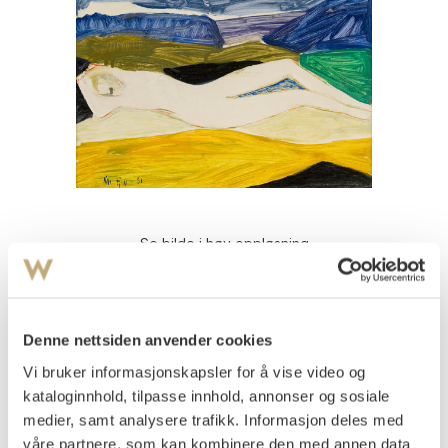
Se bilde i høy oppløsning
Fjell, Kai
(
1907-1989
)
Liggende kvinne 1951
Denne nettsiden anvender cookies
Olje på plate
24x33
Vi bruker informasjonskapsler for å vise video og
Signert og datert nede t.v.: Kai Fjell -1951
kataloginnhold, tilpasse innhold, annonser og sosiale
medier, samt analysere trafikk. Informasjon deles med
Vurdering
våre partnere, som kan kombinere den med annen data
NOK 70 000–90 000
USD 6 400–8 200