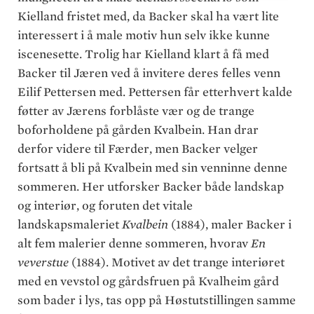
Kielland fristet med, da Backer skal ha vært lite
interessert i å male motiv hun selv ikke kunne
iscenesette. Trolig har Kielland klart å få med
Backer til Jæren ved å invitere deres felles venn
Eilif Pettersen med. Pettersen får etterhvert kalde
føtter av Jærens forblåste vær og de trange
boforholdene på gården Kvalbein. Han drar
derfor videre til Færder, men Backer velger
fortsatt å bli på Kvalbein med sin venninne denne
sommeren. Her utforsker Backer både landskap
og interiør, og foruten det vitale
landskapsmaleriet
Kvalbein
(1884), maler Backer i
alt fem malerier denne sommeren, hvorav
En
veverstue
(1884). Motivet av det trange interiøret
med en vevstol og gårdsfruen på Kvalheim gård
som bader i lys, tas opp på Høstutstillingen samme