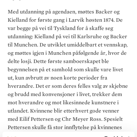
Med utdanning på agendaen, møttes Backer og
Kielland for første gang i Larvik høsten 1874. De
var begge på vei til Tyskland for å skaffe seg
utdanning: Kielland på vei til Karlsruhe og Backer
til Munchen. De utviklet umiddelbart et vennskap,
og møttes igjen i Munchen påfølgende år, hvor de
delte losji. Dette første samboerskapet ble
begynnelsen på et samhold som skulle vare livet
ut, kun avbrutt av noen korte perioder fra
hverandre. Det er som deres felles valg av skjebne
og brudd med konvensjoner i livet, trekker dem
mot hverandre og mot likesinnede kunstnere i
utlandet. Kvinnene blir etterhvert gode venner
med Eilif Pettersen og Chr Meyer Ross. Spesielt
Pettersen skulle få stor innflytelse på kvinnenes
videre utdanning.