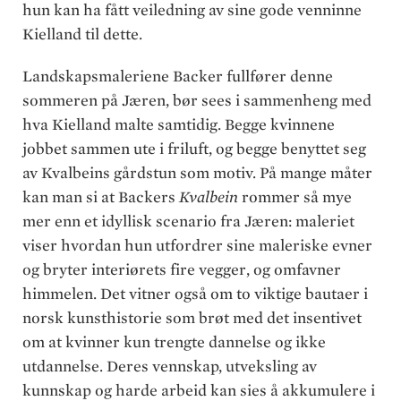
hun kan ha fått veiledning av sine gode venninne
Kielland til dette.
Landskapsmaleriene Backer fullfører denne
sommeren på Jæren, bør sees i sammenheng med
hva Kielland malte samtidig. Begge kvinnene
jobbet sammen ute i friluft, og begge benyttet seg
av Kvalbeins gårdstun som motiv. På mange måter
kan man si at Backers
Kvalbein
rommer så mye
mer enn et idyllisk scenario fra Jæren: maleriet
viser hvordan hun utfordrer sine maleriske evner
og bryter interiørets fire vegger, og omfavner
himmelen. Det vitner også om to viktige bautaer i
norsk kunsthistorie som brøt med det insentivet
om at kvinner kun trengte dannelse og ikke
utdannelse. Deres vennskap, utveksling av
kunnskap og harde arbeid kan sies å akkumulere i