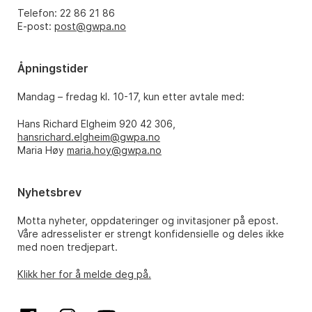
Telefon: 22 86 21 86
E-post:
post@gwpa.no
Åpningstider
Mandag – fredag kl. 10-17, kun etter avtale med:
Hans Richard Elgheim 920 42 306,
hansrichard.elgheim@gwpa.no
Maria Høy
maria.hoy@gwpa.no
Nyhetsbrev
Motta nyheter, oppdateringer og invitasjoner på epost.
Våre adresselister er strengt konfidensielle og deles ikke
med noen tredjepart.
Klikk her for å melde deg på.