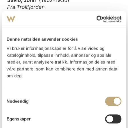
Savio, John
(
1902-1938
)
Fra Trollfjorden
Tresnitt
Motivet: 22x32,5
Signert nede t.h.: John Savio
Denne nettsiden anvender cookies
Nummerert og påtegnet nede t.v.: 24/100 "Fra
Trollfjorden, Raftsund"
Vi bruker informasjonskapsler for å vise video og
kataloginnhold, tilpasse innhold, annonser og sosiale
Vurdering
medier, samt analysere trafikk. Informasjon deles med
NOK 5 000–7 000
våre partnere, som kan kombinere den med annen data
om deg.
Tilslag
NOK
8 500
Samtykkevalg
Nødvendig
Budgiver
Tidspunkt
Beløp
55feb
31.05.2024 16:39:30
NOK
4 000
Egenskaper
7385b
31.05.2024 17:48:07
NOK
4 200
55feb
31.05.2024 18:01:48
NOK
5 000