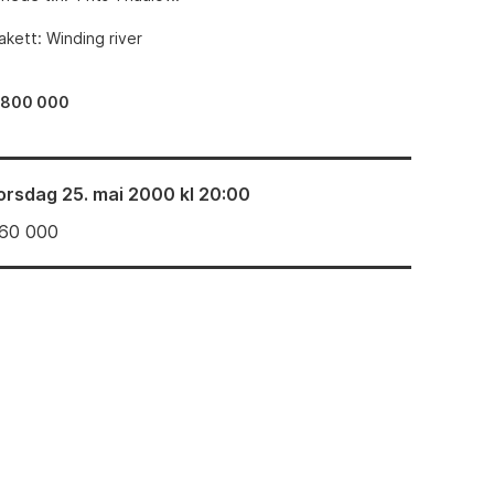
kett: Winding river
–800 000
orsdag 25. mai 2000 kl 20:00
60 000