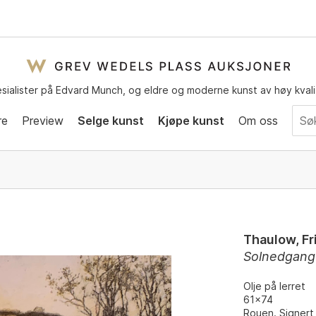
sialister på Edvard Munch, og eldre og moderne kunst av høy kvali
re
Preview
Selge kunst
Kjøpe kunst
Om oss
Thaulow, Fr
Solnedgang 
Olje på lerret
61x74
Rouen. Signert 