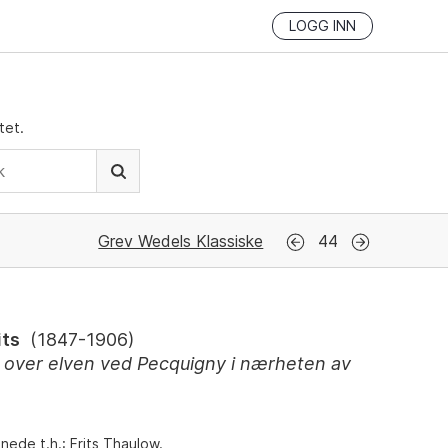
LOGG INN
tet.
Grev Wedels Klassiske
44
its
(
1847-1906
)
over elven ved Pecquigny i nærheten av
nede t.h.: Frits Thaulow.