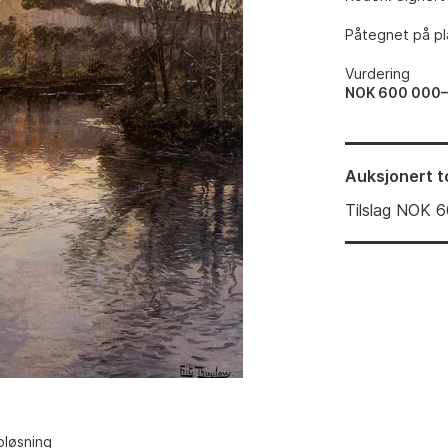
Påtegnet på pla
Vurdering
NOK 600 000
Auksjonert
t
Tilslag
NOK
6
pløsning