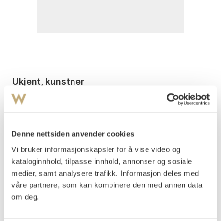
Ukjent, kunstner
Seilskute og dampskib ved havn
Olje på lerret
80x113
Signert nede t.v.: A. Nordahl
Denne nettsiden anvender cookies
Vi bruker informasjonskapsler for å vise video og
Vurdering
kataloginnhold, tilpasse innhold, annonser og sosiale
NOK 15 000–20 000
medier, samt analysere trafikk. Informasjon deles med
våre partnere, som kan kombinere den med annen data
om deg.
Auksjonert
torsdag 30. august 2001 kl 18:00
Usolgt