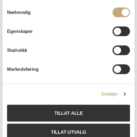
Samtykkevalg
Nødvendig
Egenskaper
Statistikk
Markedsføring
Kontakt oss
Detaljer
Grev Wedels Plass Auksjoner AS
Bankplassen 1A
0151 Oslo
TILLAT ALLE
Telefon: 22 86 21 86
E-post:
post@gwpa.no
TILLAT UTVALG