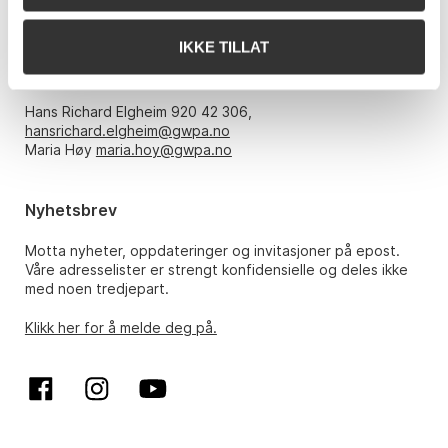
Åpningstider
IKKE TILLAT
Mandag – fredag kl. 10-17, kun etter avtale med:
Hans Richard Elgheim 920 42 306,
hansrichard.elgheim@gwpa.no
Maria Høy
maria.hoy@gwpa.no
Nyhetsbrev
Motta nyheter, oppdateringer og invitasjoner på epost.
Våre adresselister er strengt konfidensielle og deles ikke
med noen tredjepart.
Klikk her for å melde deg på.