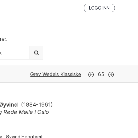
LOGG INN
tet.
Grev Wedels Klassiske
65
 Øyvind
(
1884-1961
)
g Røde Mølle i Oslo
.v.: Øyvind Heggtveit