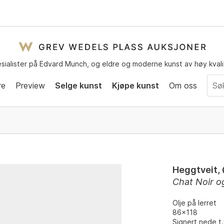
sialister på Edvard Munch, og eldre og moderne kunst av høy kvali
re
Preview
Selge kunst
Kjøpe kunst
Om oss
Heggtveit,
Chat Noir o
Olje på lerret
86x118
Signert nede t