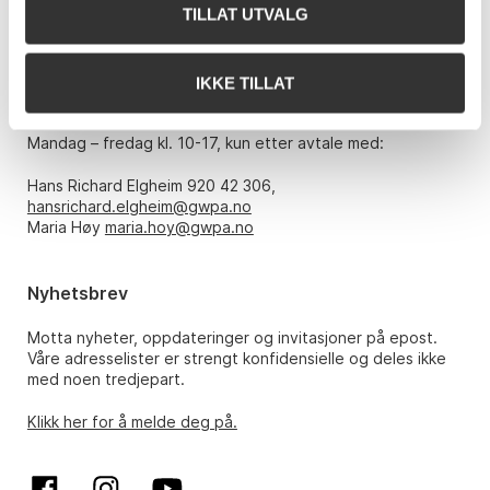
Telefon: 22 86 21 86
TILLAT UTVALG
E-post:
post@gwpa.no
IKKE TILLAT
Åpningstider
Mandag – fredag kl. 10-17, kun etter avtale med:
Hans Richard Elgheim 920 42 306,
hansrichard.elgheim@gwpa.no
Maria Høy
maria.hoy@gwpa.no
Nyhetsbrev
Motta nyheter, oppdateringer og invitasjoner på epost.
Våre adresselister er strengt konfidensielle og deles ikke
med noen tredjepart.
Klikk her for å melde deg på.