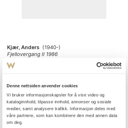
Kjær, Anders
(
1940-
)
Fjellovergang II 1986
Serigrafi, lysmål
43x61
Signert og datert nede t.h.: Anders Kjær -86
Denne nettsiden anvender cookies
Nummerert nede t.v.: 47/53. Påtegnet med tittel nede på
arket.
Vi bruker informasjonskapsler for å vise video og
kataloginnhold, tilpasse innhold, annonser og sosiale
Vurdering
medier, samt analysere trafikk. Informasjon deles med
NOK 2 000–3 000
våre partnere, som kan kombinere den med annen data
om deg.