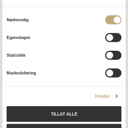
Auksjonert
lørdag 31. august 2002 kl 14:00
Samtykkevalg
Tilslag
NOK
1 800
Nødvendig
Egenskaper
Statistikk
Markedsføring
Detaljer
Kontakt oss
Grev Wedels Plass Auksjoner AS
TILLAT ALLE
Bankplassen 1A
0151 Oslo