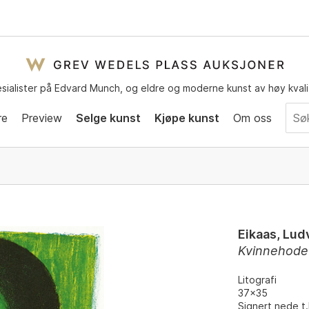
sialister på Edvard Munch, og eldre og moderne kunst av høy kvali
re
Preview
Selge kunst
Kjøpe kunst
Om oss
Eikaas, Lud
Kvinnehode
Litografi
37x35
Signert nede t.