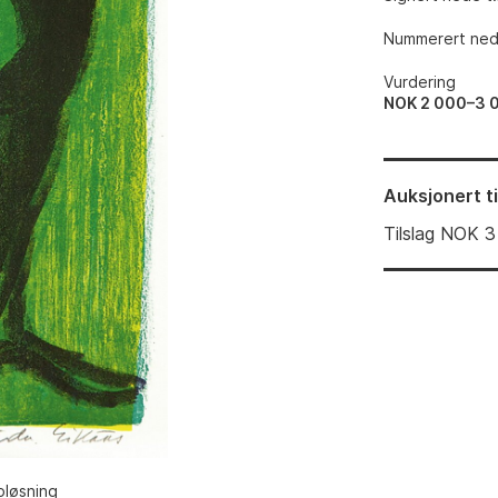
Nummerert nede
Vurdering
NOK 2 000–3 
Auksjonert
t
Tilslag
NOK
3
pløsning