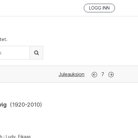
LOGG INN
tet.
Juleauksjon
7
vig
(
1920-2010
)
h.: Ludv. Eikaas