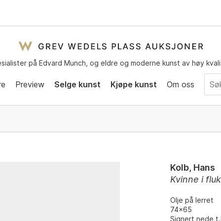
sialister på Edvard Munch, og eldre og moderne kunst av høy kvali
re
Preview
Selge kunst
Kjøpe kunst
Om oss
Kolb, Hans
Kvinne i fluk
Olje på lerret
74x65
Signert nede t.