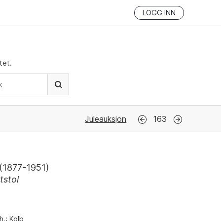
LOGG INN
tet.
Juleauksjon
163
(
1877-1951
)
tstol
h.: Kolb