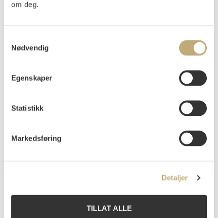
om deg.
Samtykkevalg
Auksjonert
mandag 26. mai 2003 kl 18:00
Nødvendig
Tilslag
NOK
48 000
Egenskaper
Statistikk
Markedsføring
Detaljer
Kontakt oss
TILLAT ALLE
Grev Wedels Plass Auksjoner AS