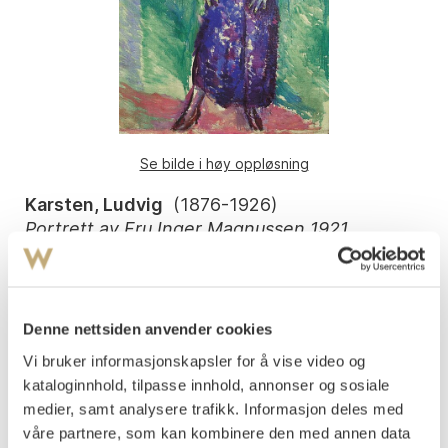
Se bilde i høy oppløsning
Karsten, Ludvig
(
1876-1926
)
Portrett av Fru Inger Magnussen 1921
Olje på lerret
103x83
Signert og datert oppe t.h.: Karsten 21
Denne nettsiden anvender cookies
UTSTILT
:
Vi bruker informasjonskapsler for å vise video og
Liljevalchs Konsthall i Stockholm, Kunstnerforbundet og
kataloginnhold, tilpasse innhold, annonser og sosiale
Kunstforeningen i Kristiania 1922, kat.nr. 141.
medier, samt analysere trafikk. Informasjon deles med
Vurdering
våre partnere, som kan kombinere den med annen data
NOK 40 000–60 000