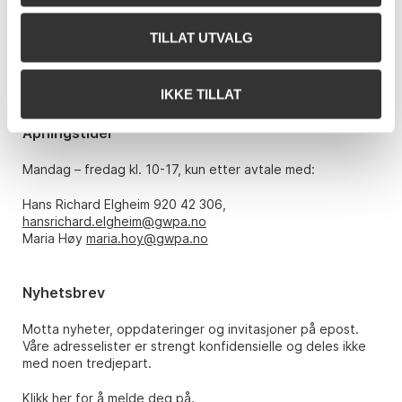
Bankplassen 1A
0151 Oslo
TILLAT UTVALG
Telefon: 22 86 21 86
E-post:
post@gwpa.no
IKKE TILLAT
Åpningstider
Mandag – fredag kl. 10-17, kun etter avtale med:
Hans Richard Elgheim 920 42 306,
hansrichard.elgheim@gwpa.no
Maria Høy
maria.hoy@gwpa.no
Nyhetsbrev
Motta nyheter, oppdateringer og invitasjoner på epost.
Våre adresselister er strengt konfidensielle og deles ikke
med noen tredjepart.
Klikk her for å melde deg på.