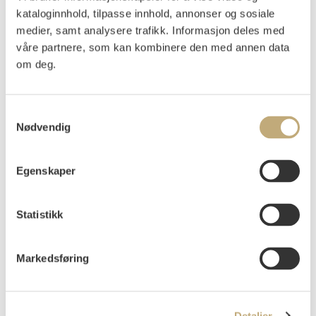
Auksjonert
onsdag 19. november 2003 kl 18:00
kataloginnhold, tilpasse innhold, annonser og sosiale
Usolgt
medier, samt analysere trafikk. Informasjon deles med
våre partnere, som kan kombinere den med annen data
om deg.
Samtykkevalg
Nødvendig
Balestrand lokale kirke, Tjugum kirke, befinner
seg på den andre siden av Esefjorden i forhold til
Egenskaper
Balestrand. Det kan være 17. mai feiring
kunstneren her har villet fremstille med robåter
Statistikk
på vei til kirke. Kvikne Hotell kan ses i
bakgrunnen.
Markedsføring
Detaljer