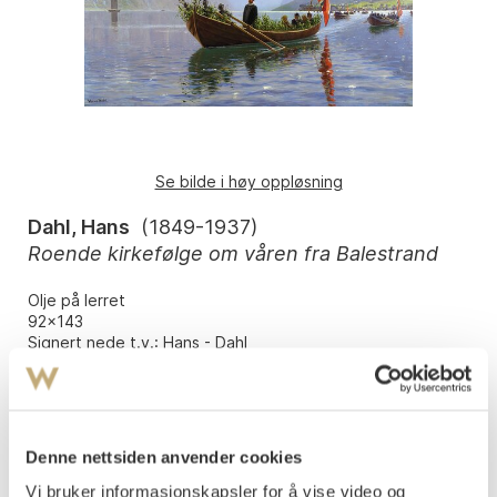
Se bilde i høy oppløsning
Dahl, Hans
(
1849-1937
)
Roende kirkefølge om våren fra Balestrand
Olje på lerret
92x143
Signert nede t.v.: Hans - Dahl
Vurdering
NOK 250 000–300 000
Denne nettsiden anvender cookies
Vi bruker informasjonskapsler for å vise video og