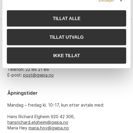
TILLAT ALLE
Kontakt oss
TILLAT UTVALG
Grev Wedels Plass Auksjoner AS
Bankplassen 1A
IKKE TILLAT
0151 Oslo
Telefon: 22 86 21 86
E-post:
post@gwpa.no
Åpningstider
Mandag – fredag kl. 10-17, kun etter avtale med:
Hans Richard Elgheim 920 42 306,
hansrichard.elgheim@gwpa.no
Maria Høy
maria.hoy@gwpa.no