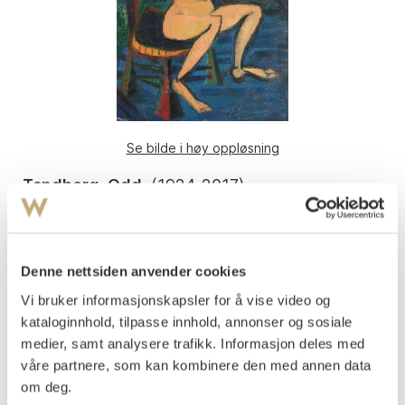
Se bilde i høy oppløsning
Tandberg, Odd
(
1924-2017
)
Sittende kvinneakt
Olje på plate
99x73
Denne nettsiden anvender cookies
Signert og datert på baksiden av platen: Odd Tandberg
1945
Vi bruker informasjonskapsler for å vise video og
kataloginnhold, tilpasse innhold, annonser og sosiale
Vurdering
medier, samt analysere trafikk. Informasjon deles med
NOK 20 000–30 000
våre partnere, som kan kombinere den med annen data
om deg.