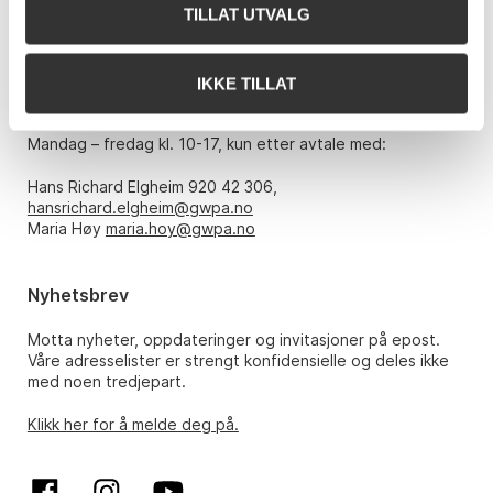
Telefon: 22 86 21 86
TILLAT UTVALG
E-post:
post@gwpa.no
IKKE TILLAT
Åpningstider
Mandag – fredag kl. 10-17, kun etter avtale med:
Hans Richard Elgheim 920 42 306,
hansrichard.elgheim@gwpa.no
Maria Høy
maria.hoy@gwpa.no
Nyhetsbrev
Motta nyheter, oppdateringer og invitasjoner på epost.
Våre adresselister er strengt konfidensielle og deles ikke
med noen tredjepart.
Klikk her for å melde deg på.