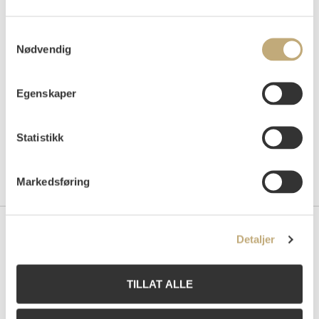
Auksjonert
tirsdag 25. mai 2004 kl 18:00
Samtykkevalg
Tilslag
NOK
20 000
Nødvendig
Egenskaper
Statistikk
Markedsføring
Detaljer
Kontakt oss
Grev Wedels Plass Auksjoner AS
TILLAT ALLE
Bankplassen 1A
0151 Oslo