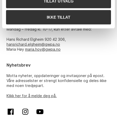
TILLAT UTVALG
E-post:
post@gwpa.no
IKKE TILLAT
Åpningstider
Mandag – fredag kl. 10-17, kun etter avtale med:
Hans Richard Elgheim 920 42 306,
hansrichard.elgheim@gwpa.no
Maria Høy
maria.hoy@gwpa.no
Nyhetsbrev
Motta nyheter, oppdateringer og invitasjoner på epost.
Våre adresselister er strengt konfidensielle og deles ikke
med noen tredjepart.
Klikk her for å melde deg på.