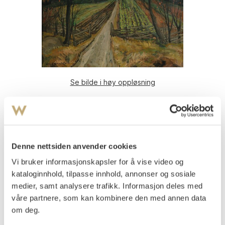
Se bilde i høy oppløsning
Hendriksen, Ulrik
(
1891-1960
)
Storgård
Olje på lerret
82x88
Denne nettsiden anvender cookies
Signert nede t.v.: Ulrik Hendriksen
Vi bruker informasjonskapsler for å vise video og
kataloginnhold, tilpasse innhold, annonser og sosiale
Vurdering
NOK 3 000–5 000
medier, samt analysere trafikk. Informasjon deles med
våre partnere, som kan kombinere den med annen data
om deg.