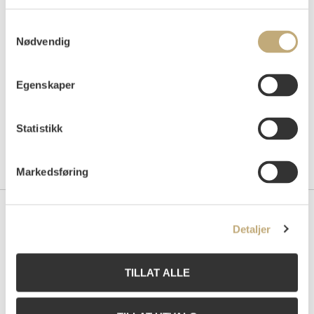
Auksjonert
torsdag 10. juni 2004 kl 20:00
Tilslag
NOK
1 500
Samtykkevalg
Nødvendig
Egenskaper
Statistikk
Markedsføring
Kontakt oss
Detaljer
Grev Wedels Plass Auksjoner AS
Bankplassen 1A
TILLAT ALLE
0151 Oslo
Telefon: 22 86 21 86