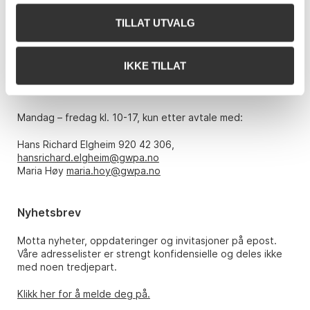
0151 Oslo
TILLAT UTVALG
Telefon: 22 86 21 86
E-post:
post@gwpa.no
IKKE TILLAT
Åpningstider
Mandag – fredag kl. 10-17, kun etter avtale med:
Hans Richard Elgheim 920 42 306,
hansrichard.elgheim@gwpa.no
Maria Høy
maria.hoy@gwpa.no
Nyhetsbrev
Motta nyheter, oppdateringer og invitasjoner på epost.
Våre adresselister er strengt konfidensielle og deles ikke
med noen tredjepart.
Klikk her for å melde deg på.