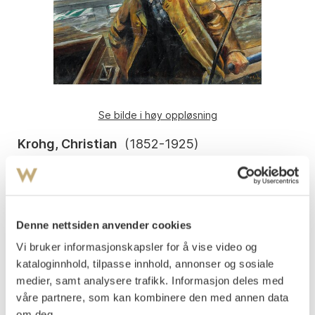
Se bilde i høy oppløsning
Krohg, Christian
(
1852-1925
)
Los fra Grepan Verdens ende Tjøme
Olje på lerret
81x100
Signert nede t.h.: C Krohg
Denne nettsiden anvender cookies
Påtegnet med tittel på baksiden av lerretet: Lods fra
Vi bruker informasjonskapsler for å vise video og
Grepan = "Verdens Ende", Tjömö. Fordervind.
kataloginnhold, tilpasse innhold, annonser og sosiale
medier, samt analysere trafikk. Informasjon deles med
Vurdering
våre partnere, som kan kombinere den med annen data
NOK 200 000–300 000
om deg.