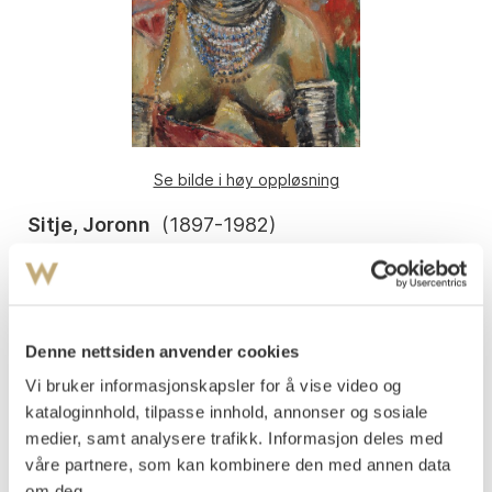
Se bilde i høy oppløsning
Sitje, Joronn
(
1897-1982
)
Negerkvinne, Chemaross
Olje på lerret
44x35
Signert nede t.h.: Joronn Sitje
Denne nettsiden anvender cookies
Påtegnet på baksiden av lerretet:
Vi bruker informasjonskapsler for å vise video og
"Sitje: "Chemaross"."
kataloginnhold, tilpasse innhold, annonser og sosiale
medier, samt analysere trafikk. Informasjon deles med
Vurdering
våre partnere, som kan kombinere den med annen data
NOK 10 000–15 000
om deg.