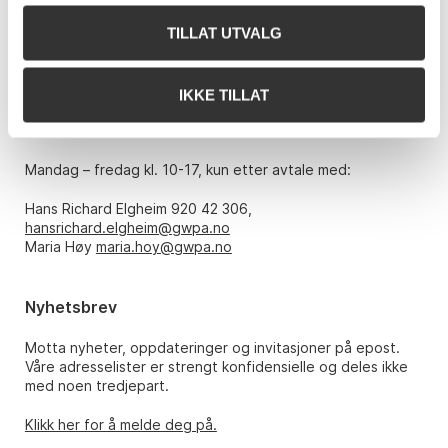
0151 Oslo
TILLAT UTVALG
Telefon: 22 86 21 86
E-post:
post@gwpa.no
IKKE TILLAT
Åpningstider
Mandag – fredag kl. 10-17, kun etter avtale med:
Hans Richard Elgheim 920 42 306,
hansrichard.elgheim@gwpa.no
Maria Høy
maria.hoy@gwpa.no
Nyhetsbrev
Motta nyheter, oppdateringer og invitasjoner på epost.
Våre adresselister er strengt konfidensielle og deles ikke
med noen tredjepart.
Klikk her for å melde deg på.