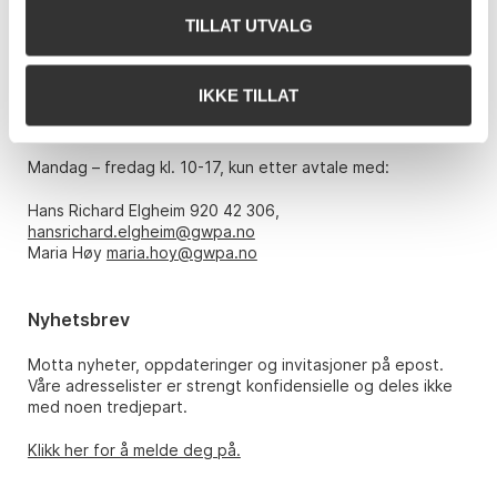
TILLAT UTVALG
Telefon: 22 86 21 86
E-post:
post@gwpa.no
IKKE TILLAT
Åpningstider
Mandag – fredag kl. 10-17, kun etter avtale med:
Hans Richard Elgheim 920 42 306,
hansrichard.elgheim@gwpa.no
Maria Høy
maria.hoy@gwpa.no
Nyhetsbrev
Motta nyheter, oppdateringer og invitasjoner på epost.
Våre adresselister er strengt konfidensielle og deles ikke
med noen tredjepart.
Klikk her for å melde deg på.