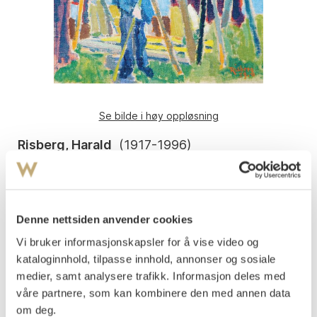
Se bilde i høy oppløsning
Risberg, Harald
(
1917-1996
)
Garntørk 1959
Olje på lerret
24x30
Signert og datert nede t.h.: Risberg 59.
Denne nettsiden anvender cookies
Vi bruker informasjonskapsler for å vise video og
Lerretet bemalt på baksiden.
kataloginnhold, tilpasse innhold, annonser og sosiale
Vurdering
medier, samt analysere trafikk. Informasjon deles med
NOK 4 000–6 000
våre partnere, som kan kombinere den med annen data
om deg.