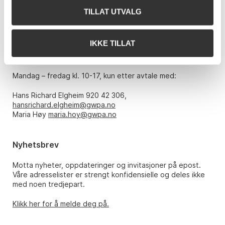
TILLAT UTVALG
Telefon: 22 86 21 86
E-post:
post@gwpa.no
IKKE TILLAT
Åpningstider
Mandag – fredag kl. 10-17, kun etter avtale med:
Hans Richard Elgheim 920 42 306,
hansrichard.elgheim@gwpa.no
Maria Høy
maria.hoy@gwpa.no
Nyhetsbrev
Motta nyheter, oppdateringer og invitasjoner på epost.
Våre adresselister er strengt konfidensielle og deles ikke
med noen tredjepart.
Klikk her for å melde deg på.