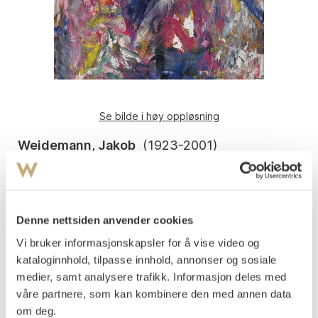
Se bilde i høy oppløsning
Weidemann, Jakob
(
1923-2001
)
Vårstudie i skogen 1964
Olje på lerret
60x80
Signert og datert nede t.h.: Weidemann 64.
Denne nettsiden anvender cookies
Vi bruker informasjonskapsler for å vise video og
Påtegnet med tittel på baksiden, på blindrammen.
kataloginnhold, tilpasse innhold, annonser og sosiale
Vurdering
medier, samt analysere trafikk. Informasjon deles med
NOK 60 000–80 000
våre partnere, som kan kombinere den med annen data
om deg.