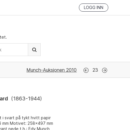
LOGG INN
tet.
Munch-Auksjonen 2010
23
ard
(
1863-1944
)
t i svart på tykt hvitt papir
6 mm Motivet: 258x497 mm
yant nede t.h.: Edv Munch