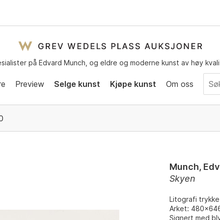
sialister på Edvard Munch, og eldre og moderne kunst av høy kvali
re
Preview
Selge kunst
Kjøpe kunst
Om oss
0
Munch, Edv
Skyen
Litografi trykke
Arket: 480x64
Signert med bl