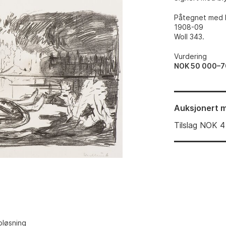
Påtegnet med b
1908-09
Woll 343.
Vurdering
NOK 50 000–7
Auksjonert
m
Tilslag
NOK
4
pløsning