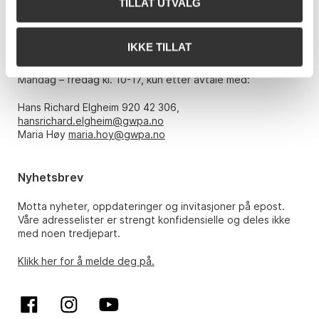
TILLAT UTVALG
E-post:
post@gwpa.no
IKKE TILLAT
Åpningstider
Mandag – fredag kl. 10-17, kun etter avtale med:
Hans Richard Elgheim 920 42 306,
hansrichard.elgheim@gwpa.no
Maria Høy
maria.hoy@gwpa.no
Nyhetsbrev
Motta nyheter, oppdateringer og invitasjoner på epost.
Våre adresselister er strengt konfidensielle og deles ikke
med noen tredjepart.
Klikk her for å melde deg på.