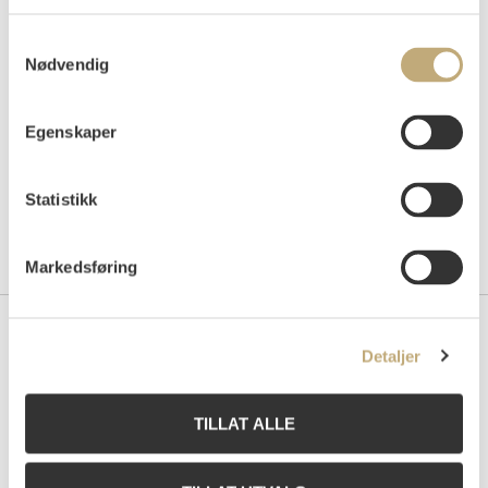
Auksjonert
mandag 30. mai 2011 kl 20:00
Tilslag
NOK
80 000
Samtykkevalg
Nødvendig
Egenskaper
Statistikk
Markedsføring
Kontakt oss
Detaljer
Grev Wedels Plass Auksjoner AS
Bankplassen 1A
TILLAT ALLE
0151 Oslo
Telefon: 22 86 21 86