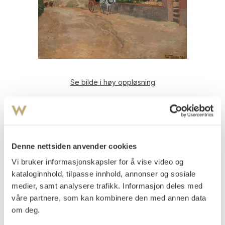
Se bilde i høy oppløsning
Thaulow, Frits
(
1847-1906
)
Aften i Camiers 1893
Olje på plate
32x40
Denne nettsiden anvender cookies
Signert og datert nede t.h.: Frits Thaulow 93.
Vi bruker informasjonskapsler for å vise video og
kataloginnhold, tilpasse innhold, annonser og sosiale
Vurdering
NOK 40 000–60 000
medier, samt analysere trafikk. Informasjon deles med
våre partnere, som kan kombinere den med annen data
om deg.