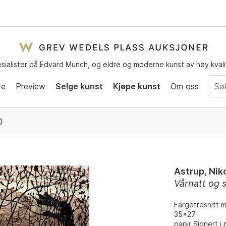
sialister på Edvard Munch, og eldre og moderne kunst av høy kvali
re
Preview
Selge kunst
Kjøpe kunst
Om oss
0
Astrup, Niko
Vårnatt og s
Fargetresnitt 
35x27
papir Signert i