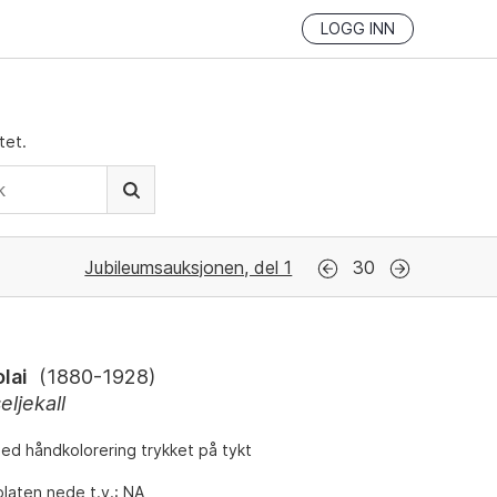
LOGG INN
tet.
Jubileumsauksjonen, del 1
30
lai
(
1880-1928
)
eljekall
med håndkolorering trykket på tykt
 platen nede t.v.: NA