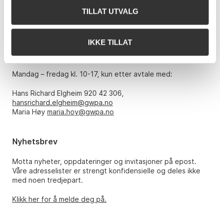
TILLAT UTVALG
Telefon: 22 86 21 86
E-post:
post@gwpa.no
IKKE TILLAT
Åpningstider
Mandag – fredag kl. 10-17, kun etter avtale med:
Hans Richard Elgheim 920 42 306,
hansrichard.elgheim@gwpa.no
Maria Høy
maria.hoy@gwpa.no
Nyhetsbrev
Motta nyheter, oppdateringer og invitasjoner på epost.
Våre adresselister er strengt konfidensielle og deles ikke
med noen tredjepart.
Klikk her for å melde deg på.