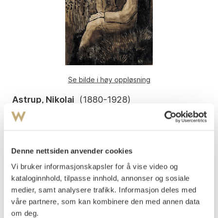
Se bilde i høy oppløsning
Astrup, Nikolai
(
1880-1928
)
Stort selvportrett
Tresnitt med håndkolorering
Arket: 395-404x267-276 mm
Signert nede t.h.: NA
Denne nettsiden anvender cookies
Vi bruker informasjonskapsler for å vise video og
Fra 1914. Loge, Gjessing, Greve 20 (Askeland 35).
kataloginnhold, tilpasse innhold, annonser og sosiale
Vurdering
medier, samt analysere trafikk. Informasjon deles med
NOK 15 000–20 000
våre partnere, som kan kombinere den med annen data
om deg.