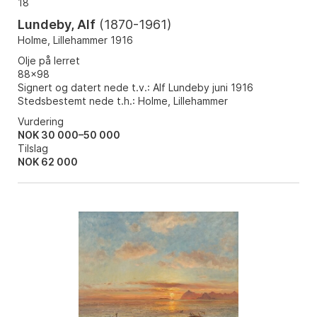
18
Lundeby, Alf
(
1870-1961
)
Holme, Lillehammer 1916
Olje på lerret
88x98
Signert og datert nede t.v.: Alf Lundeby juni 1916
Stedsbestemt nede t.h.: Holme, Lillehammer
Vurdering
NOK 30 000–50 000
Tilslag
NOK
62 000