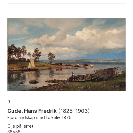
9
Gude, Hans Fredrik
(
1825-1903
)
Fjordlandskap med folkeliv 1875
Olje på lerret
36x56