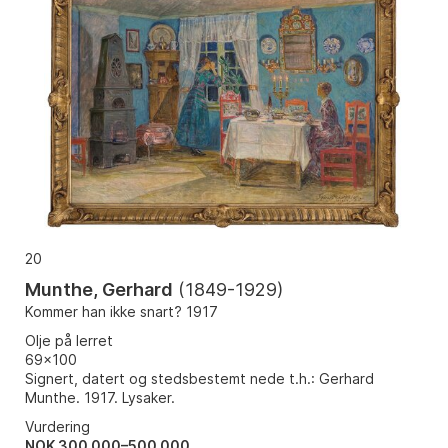
20
Munthe, Gerhard
(
1849-1929
)
Kommer han ikke snart? 1917
Olje på lerret
69x100
Signert, datert og stedsbestemt nede t.h.: Gerhard
Munthe. 1917. Lysaker.
Vurdering
NOK 300 000–500 000