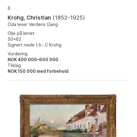
6
Krohg, Christian
(
1852-1925
)
Oda leser Verdens Gang
Olje på lerret
50x62
Signert nede t.h.: C Krohg
Vurdering
NOK 400 000–600 000
Tilslag
NOK
150 000
med forbehold