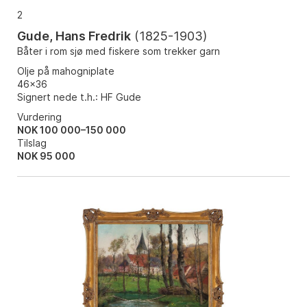
2
Gude, Hans Fredrik
(
1825-1903
)
Båter i rom sjø med fiskere som trekker garn
Olje på mahogniplate
46x36
Signert nede t.h.: HF Gude
Vurdering
NOK 100 000–150 000
Tilslag
NOK
95 000