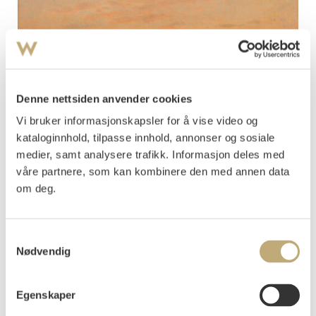
Denne nettsiden anvender cookies
Vi bruker informasjonskapsler for å vise video og
kataloginnhold, tilpasse innhold, annonser og sosiale
medier, samt analysere trafikk. Informasjon deles med
våre partnere, som kan kombinere den med annen data
12
om deg.
Normann, Adelsteen
(
1848-1918
)
Fiskevær i midnattsol 1881
Olje på lerret
Samtykkevalg
67x103
Nødvendig
Signert og datert nede t.h.: A Normann Ddf 1881
Vurdering
NOK 40 000–60 000
Egenskaper
Tilslag