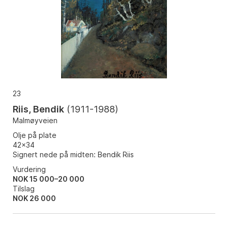
23
Riis, Bendik
(
1911-1988
)
Malmøyveien
Olje på plate
42x34
Signert nede på midten: Bendik Riis
Vurdering
NOK 15 000–20 000
Tilslag
NOK
26 000