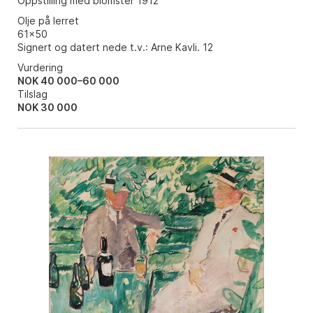
Oppstilling med blomster 1912
Olje på lerret
61x50
Signert og datert nede t.v.: Arne Kavli. 12
Vurdering
NOK 40 000–60 000
Tilslag
NOK
30 000