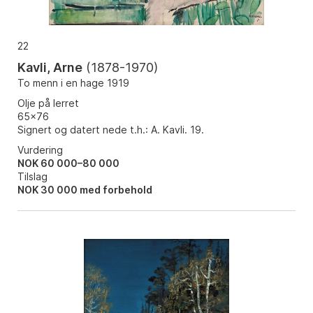
22
Kavli, Arne
(
1878-1970
)
To menn i en hage 1919
Olje på lerret
65x76
Signert og datert nede t.h.: A. Kavli. 19.
Vurdering
NOK 60 000–80 000
Tilslag
NOK
30 000
med forbehold