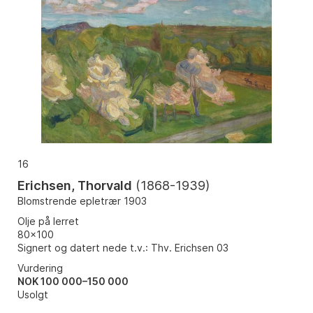
16
Erichsen, Thorvald
(
1868-1939
)
Blomstrende epletrær 1903
Olje på lerret
80x100
Signert og datert nede t.v.: Thv. Erichsen 03
Vurdering
NOK 100 000–150 000
Usolgt