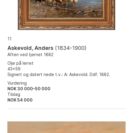
11
Askevold, Anders
(
1834-1900
)
Aften ved tjernet 1882
Olje på lerret
43x59
Signert og datert nede t.v.: A: Askevold. Ddf. 1882.
Vurdering
NOK 30 000–50 000
Tilslag
NOK
54 000