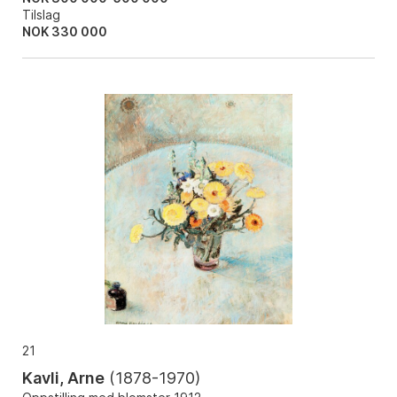
Tilslag
NOK
330 000
21
Kavli, Arne
(
1878-1970
)