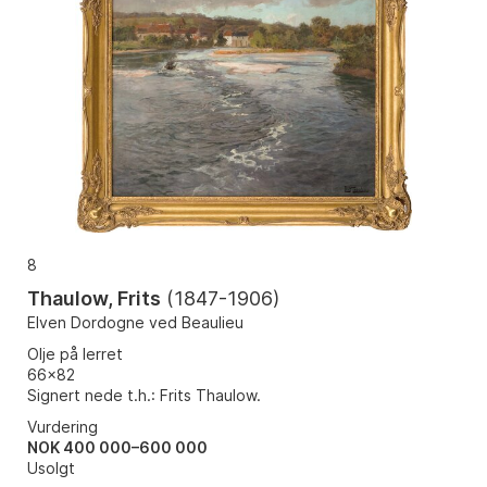
8
Thaulow, Frits
(
1847-1906
)
Elven Dordogne ved Beaulieu
Olje på lerret
66x82
Signert nede t.h.: Frits Thaulow.
Vurdering
NOK 400 000–600 000
Usolgt