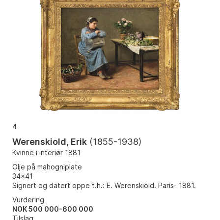
4
Werenskiold, Erik
(
1855-1938
)
Kvinne i interiør 1881
Olje på mahogniplate
34x41
Signert og datert oppe t.h.: E. Werenskiold. Paris- 1881.
Vurdering
NOK 500 000–600 000
Tilslag