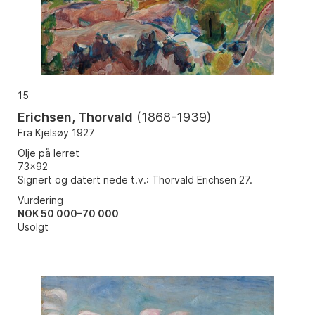
15
Erichsen, Thorvald
(
1868-1939
)
Fra Kjelsøy 1927
Olje på lerret
73x92
Signert og datert nede t.v.: Thorvald Erichsen 27.
Vurdering
NOK 50 000–70 000
Usolgt