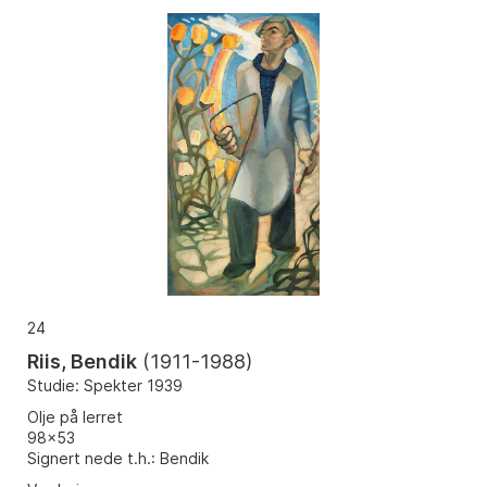
24
Riis, Bendik
(
1911-1988
)
Studie: Spekter 1939
Olje på lerret
98x53
Signert nede t.h.: Bendik