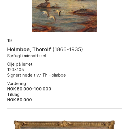
19
Holmboe, Thorolf
(
1866-1935
)
Sjøfugl i midnattssol
Olje på lerret
120x105
Signert nede t.v.: Th Holmboe
Vurdering
NOK 80 000–100 000
Tilslag
NOK
60 000