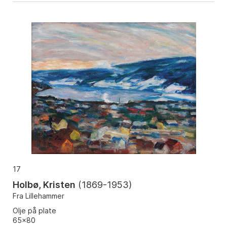
17
Holbø, Kristen
(
1869-1953
)
Fra Lillehammer
Olje på plate
65x80