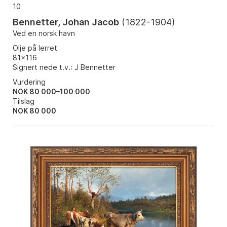
10
Bennetter, Johan Jacob
(
1822-1904
)
Ved en norsk havn
Olje på lerret
81x116
Signert nede t.v.: J Bennetter
Vurdering
NOK 80 000–100 000
Tilslag
NOK
80 000